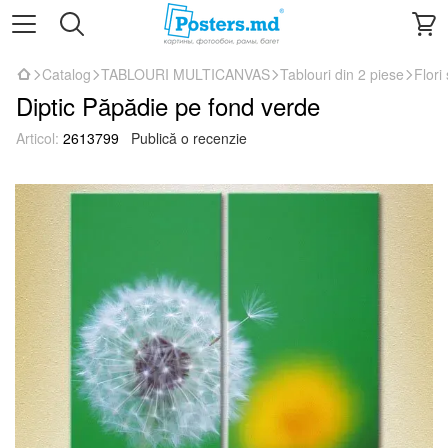
Catalog
TABLOURI MULTICANVAS
Tablouri din 2 piese
Flori 
Diptic Păpădie pe fond verde
Articol:
2613799
Publică o recenzie