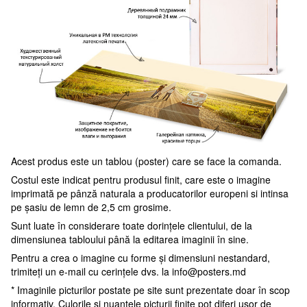
Acest produs este un tablou (poster) care se face la comanda.
Costul este indicat pentru produsul finit, care este o imagine
imprimată pe pânză naturala a producatorilor europeni si intinsa
pe șasiu de lemn de 2,5 cm grosime.
Sunt luate în considerare toate dorințele clientului, de la
dimensiunea tabloului până la editarea imaginii în sine.
Pentru a crea o imagine cu forme și dimensiuni nestandard,
trimiteți un e-mail cu cerințele dvs. la
info@posters.md
* Imaginile picturilor postate pe site sunt prezentate doar în scop
informativ. Culorile și nuanțele picturii finite pot diferi ușor de