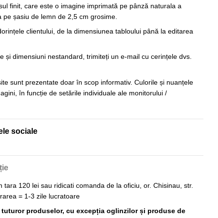
sul finit, care este o imagine imprimată pe pânză naturala a
sa pe șasiu de lemn de 2,5 cm grosime.
orințele clientului, de la dimensiunea tabloului până la editarea
 și dimensiuni nestandard, trimiteți un e-mail cu cerințele dvs.
 site sunt prezentate doar în scop informativ. Culorile și nuanțele
imagini, în funcție de setările individuale ale monitorului /
ele sociale
ție
n tara 120 lei sau ridicati comanda de la oficiu, or. Chisinau, str.
vrarea = 1-3 zile lucratoare
ă tuturor produselor, cu excepția oglinzilor și produse de