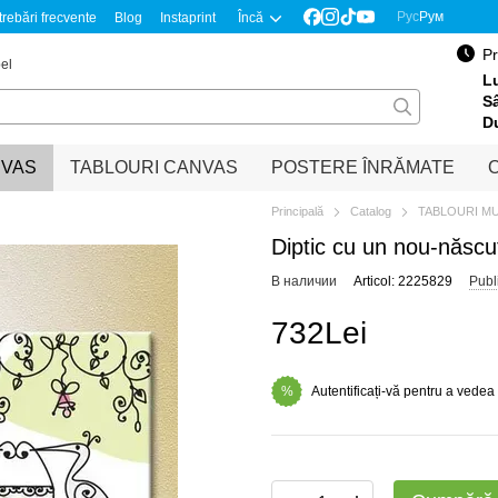
Рус
Рум
trebări frecvente
Blog
Instaprint
Încă
Pr
el
Lu
S
D
NVAS
TABLOURI CANVAS
POSTERE ÎNRĂMATE
O
Principală
Catalog
TABLOURI M
Diptic cu un nou-născu
В наличии
Articol: 2225829
Publ
732Lei
Autentificați-vă pentru a vedea
%