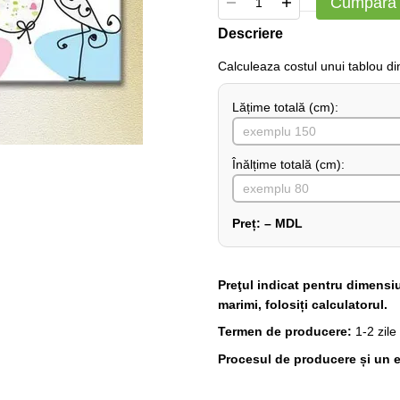
Cumpără
Descriere
Сalculeaza costul unui tablou d
Lățime totală (cm):
Înălțime totală (cm):
Preț:
–
MDL
Preţul indicat pentru dimensi
marimi, folosiți calculatorul.
Termen de producere:
1-2 zile
Procesul de producere și un e