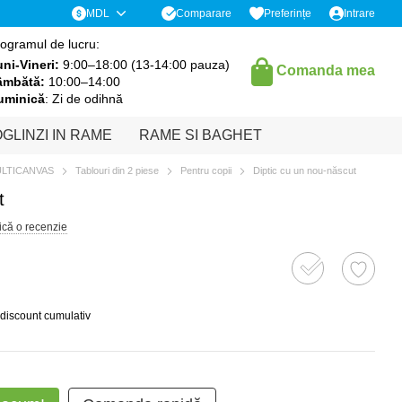
Comparare
MDL
Preferințe
Intrare
ogramul de lucru:
ni-Vineri:
9:00–18:00 (13-14:00 pauza)
Comanda mea
âmbătă:
10:00–14:00
uminică
: Zi de odihnă
GLINZI IN RAME
RAME SI BAGHET
ULTICANVAS
Tablouri din 2 piese
Pentru copii
Diptic cu un nou-născut
t
ică o recenzie
 discount cumulativ