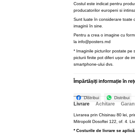
Costul este indicat pentru produ
producatorilor europeni si intin
Sunt luate în considerare toate d
imaginii în sine.
Pentru a crea o imagine cu forme
la
info@posters.md
* Imaginile picturilor postate pe
picturii finite pot diferi ușor de 
smartphone-ului dvs.
Împărtășiți informație în reț
Distribui
Distribui
Livrare
Achitare
Garan
Livrarea prin Chisinau 80 lei, pri
Mitropolit Dosoftei 122, of. 4. Li
* Costurile de livrare se aplic