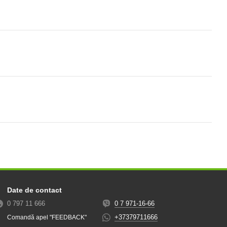
Date de contact
0 797 11 666
0 7 971-16-66
+37379711666
Comandă apel "FEEDBACK"