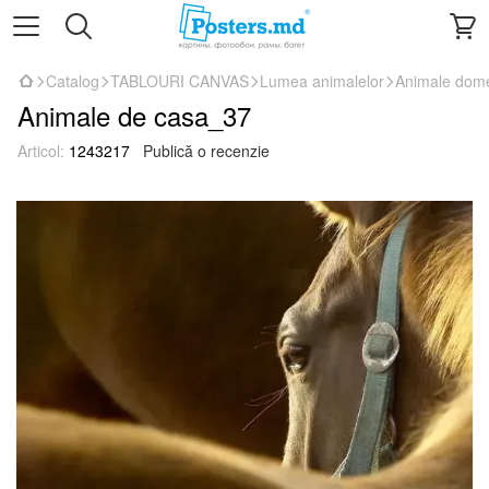
Catalog
TABLOURI CANVAS
Lumea animalelor
Animale dome
Animale de casa_37
Articol:
1243217
Publică o recenzie