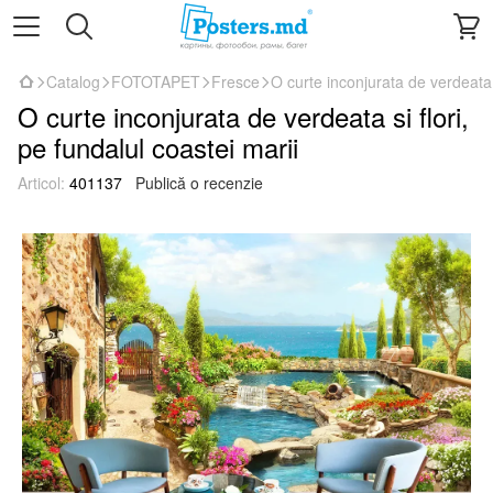
Catalog
FOTOTAPET
Fresce
O curte inconjurata de verdeata s
O curte inconjurata de verdeata si flori,
pe fundalul coastei marii
Articol:
401137
Publică o recenzie