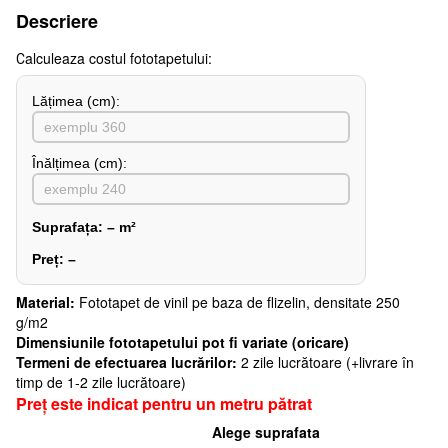
Descriere
Сalculeaza costul fototapetului:
Lățimea (сm):
Înălțimea (cm):
Suprafața:
–
m²
Preț:
–
Material:
Fototapet de vinil pe baza de flizelin, densitate 250
g/m2
Dimensiunile fototapetului pot fi variate (oricare)
Termeni de efectuarea lucrărilor:
2 zile lucrătoare (+livrare în
timp de 1-2 zile lucrătoare)
Preț este indicat pentru un metru pătrat
Alege suprafata