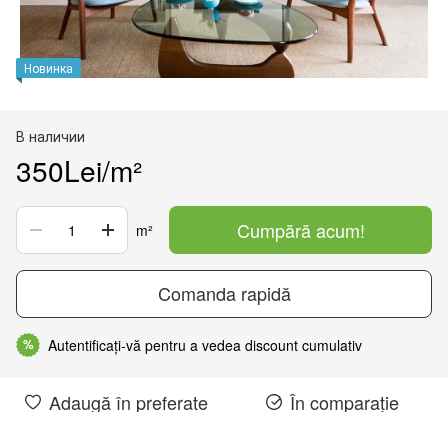
Новинка
В наличии
350Lei/m²
Cumpără acum!
m²
Comanda rapidă
Autentificați-vă pentru a vedea discount cumulativ
%
Adaugă în preferate
În comparație