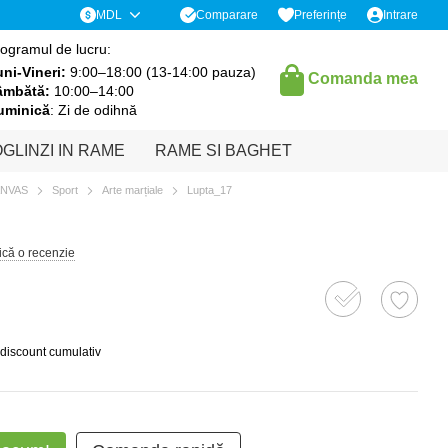
Comparare
MDL
Preferințe
Intrare
ogramul de lucru:
ni-Vineri:
9:00–18:00 (13-14:00 pauza)
Comanda mea
âmbătă:
10:00–14:00
uminică
: Zi de odihnă
GLINZI IN RAME
RAME SI BAGHET
ANVAS
Sport
Arte marțiale
Lupta_17
ică o recenzie
 discount cumulativ