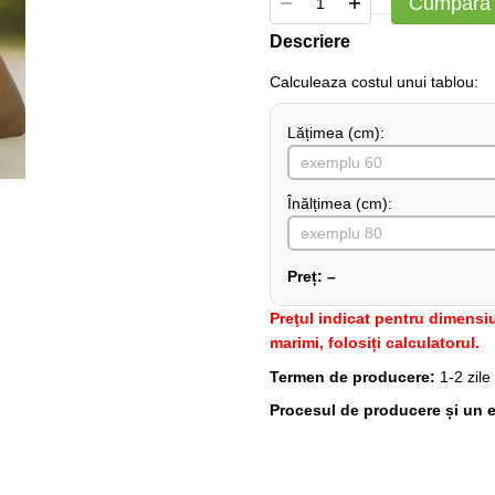
Cumpără
Descriere
Сalculeaza costul unui tablou:
Lățimea (сm):
Înălțimea (cm):
Preț:
–
Preţul indicat pentru dimensiu
marimi, folosiți calculatorul.
Termen de producere:
1-2 zile
Procesul de producere și un e