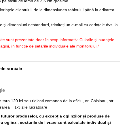
sa pe șasiu de lemn de 2,5 cm grosime.
orințele clientului, de la dimensiunea tabloului până la editarea
 și dimensiuni nestandard, trimiteți un e-mail cu cerințele dvs. la
 site sunt prezentate doar în scop informativ. Culorile și nuanțele
imagini, în funcție de setările individuale ale monitorului /
ele sociale
ție
n tara 120 lei sau ridicati comanda de la oficiu, or. Chisinau, str.
vrarea = 1-3 zile lucratoare
ă tuturor produselor, cu excepția oglinzilor și produse de
 oglinzi, costurile de livrare sunt calculate individual și