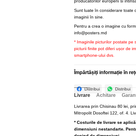
producatorilor europeni si intin
Sunt luate în considerare toate d
imaginii în sine.
Pentru a crea o imagine cu forme
info@posters.md
* Imaginile picturilor postate pe
picturii finite pot diferi ușor de 
smartphone-ului dvs.
Împărtășiți informație în reț
Distribui
Distribui
Livrare
Achitare
Garan
Livrarea prin Chisinau 80 lei, pri
Mitropolit Dosoftei 122, of. 4. Li
* Costurile de livrare se aplic
dimensiuni nestandarte. Pentru
depind de dimensiuni.