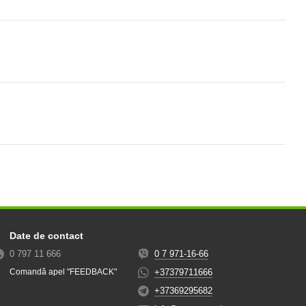
Date de contact
0 797 11 666
0 7 971-16-66
+37379711666
Comandă apel "FEEDBACK"
+37369295682