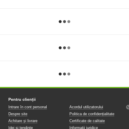
Pentru clienții
Intrare în cont personal
Acordul utilizatorului
Despre site
Politica de confidențialitate
Achitare și livrare
Certificate de calitate
Idei și tendințe
Informații juridice