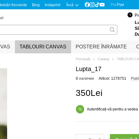
Рус
Рум
trebări frecvente
Blog
Instaprint
Încă
Pr
el
Lu
S
D
NVAS
TABLOURI CANVAS
POSTERE ÎNRĂMATE
O
Principală
Catalog
TABLOURI C
Lupta_17
В наличии
Articol: 1278751
Publ
350Lei
Autentificați-vă pentru a vedea
%