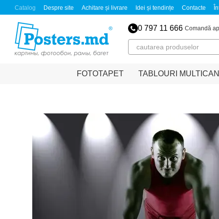
Mergi la conținutul principal
Catalog
Despre site
Achitare și livrare
Idei și tendințe
Contacte
În
0 797 11 666
Comandă ap
FOTOTAPET
TABLOURI MULTICA