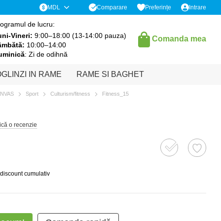
Comparare
MDL
Preferințe
Intrare
ogramul de lucru:
ni-Vineri:
9:00–18:00 (13-14:00 pauza)
Comanda mea
âmbătă:
10:00–14:00
uminică
: Zi de odihnă
GLINZI IN RAME
RAME SI BAGHET
ANVAS
Sport
Culturism/fitness
Fitness_15
ică o recenzie
 discount cumulativ