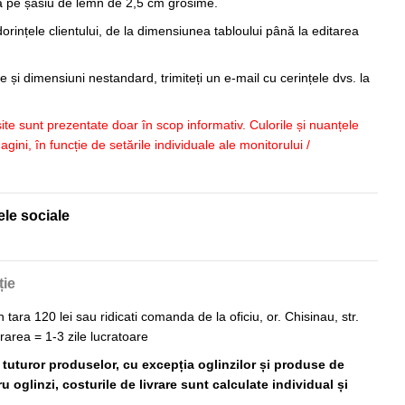
sa pe șasiu de lemn de 2,5 cm grosime.
orințele clientului, de la dimensiunea tabloului până la editarea
 și dimensiuni nestandard, trimiteți un e-mail cu cerințele dvs. la
 site sunt prezentate doar în scop informativ. Culorile și nuanțele
imagini, în funcție de setările individuale ale monitorului /
ele sociale
ție
n tara 120 lei sau ridicati comanda de la oficiu, or. Chisinau, str.
vrarea = 1-3 zile lucratoare
ă tuturor produselor, cu excepția oglinzilor și produse de
 oglinzi, costurile de livrare sunt calculate individual și