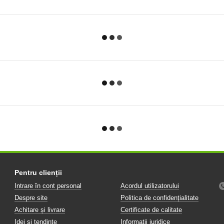
Pentru clienții
Intrare în cont personal
Acordul utilizatorului
Despre site
Politica de confidențialitate
Achitare și livrare
Certificate de calitate
Idei și tendințe
Informații juridice