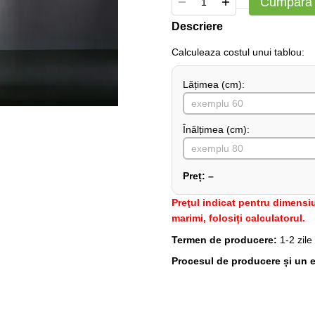
Cumpără
Descriere
Сalculeaza costul unui tablou:
Lățimea (сm):
Înălțimea (cm):
Preț:
–
Preţul indicat pentru dimensiu
marimi, folosiți calculatorul.
Termen de producere:
1-2 zile
Procesul de producere și un e