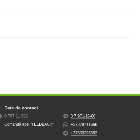
Date de contact
0 797 11 666
0 7 971-16-66
+37379711666
Comandă apel "FEEDBACK"
+37369295682