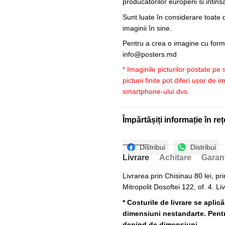
producatorilor europeni si intin
Sunt luate în considerare toate d
imaginii în sine.
Pentru a crea o imagine cu forme
info@posters.md
* Imaginile picturilor postate pe
picturii finite pot diferi ușor de 
smartphone-ului dvs.
Împărtășiți informație în reț
Distribui
Distribui
Livrare
Achitare
Garan
Livrarea prin Chisinau 80 lei, pri
Mitropolit Dosoftei 122, of. 4. Li
* Costurile de livrare se aplic
dimensiuni nestandarte. Pentru
depind de dimensiuni.