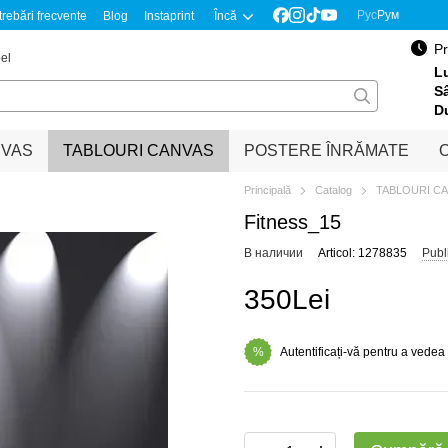
Рус
Рум
trebări frecvente
Blog
Instaprint
Încă
Pr
el
Lu
S
D
NVAS
TABLOURI CANVAS
POSTERE ÎNRĂMATE
O
Principală
Catalog
TABLOURI C
Fitness_15
В наличии
Articol: 1278835
Publ
350Lei
Autentificați-vă pentru a vedea
%