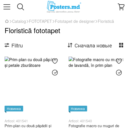
Catalog
FOTOTAPET
Fototapet de designer
Floristică
Floristică fototapet
Filtru
Сначала новые
Новинка
Новинка
Articol: 401541
Articol: 401540
Prim-plan cu două păpădii și
Fotografie macro cu muguri de