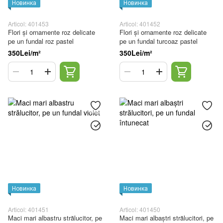
Новинка
Новинка
Articol: 401453
Articol: 401452
Flori și ornamente roz delicate
Flori și ornamente roz delicate
pe un fundal roz pastel
pe un fundal turcoaz pastel
350Lei/m²
350Lei/m²
Новинка
Новинка
Articol: 401451
Articol: 401450
Maci mari albastru strălucitor, pe
Maci mari albaștri strălucitori, pe