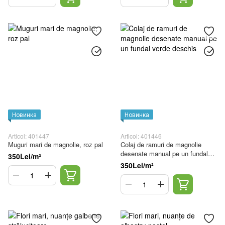
Новинка
Новинка
Articol: 401447
Articol: 401446
Muguri mari de magnolie, roz pal
Colaj de ramuri de magnolie
desenate manual pe un fundal
350Lei/m²
verde deschis
350Lei/m²