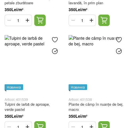
petale zburătoare
lavandă, în prim plan
350Lei/m²
350Lei/m²
Новинка
Новинка
Articol: 401539
Articol: 401538
Tulpini de iarbă de aproape,
Plante de câmp în nuanțe de bej,
verde pastel
macro
350Lei/m²
350Lei/m²