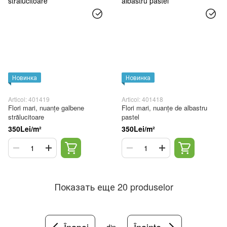
Новинка
Новинка
Articol: 401419
Articol: 401418
Flori mari, nuanțe galbene
Flori mari, nuanțe de albastru
strălucitoare
pastel
350Lei/m²
350Lei/m²
Показать еще 20 produselor
Înapoi
Înainte