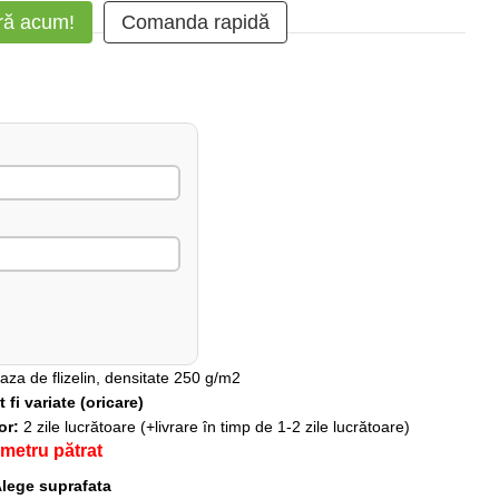
ă acum!
Comanda rapidă
baza de flizelin, densitate 250 g/m2
fi variate (oricare)
lor:
2 zile lucrătoare (+livrare în timp de 1-2 zile lucrătoare)
 metru pătrat
lege suprafata