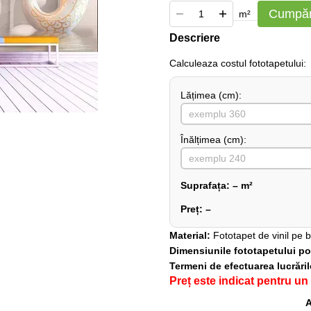
Cumpăr
m²
Descriere
Сalculeaza costul fototapetului:
Lățimea (сm):
Înălțimea (cm):
Suprafața:
–
m²
Preț:
–
Material:
Fototapet de vinil pe 
Dimensiunile fototapetului pot 
Termeni de efectuarea lucrări
Preț este indicat pentru un
A