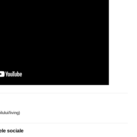
ului/living)
ele sociale