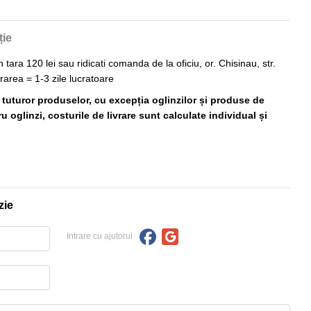
ție
n tara 120 lei sau ridicati comanda de la oficiu, or. Chisinau, str.
vrarea = 1-3 zile lucratoare
ă tuturor produselor, cu excepția oglinzilor și produse de
 oglinzi, costurile de livrare sunt calculate individual și
zie
Intrare cu ajutorul