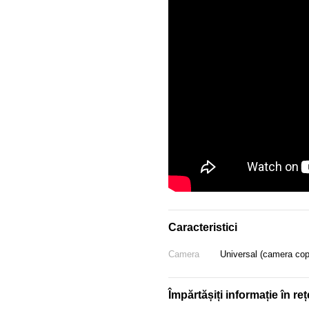
Caracteristici
Camera
Universal (camera copil
Împărtășiți informație în reț