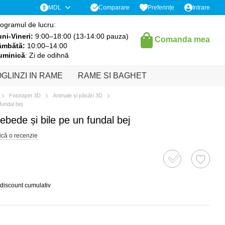
Comparare
MDL
Preferințe
Intrare
ogramul de lucru:
ni-Vineri:
9:00–18:00 (13-14:00 pauza)
Comanda mea
âmbătă:
10:00–14:00
uminică
: Zi de odihnă
GLINZI IN RAME
RAME SI BAGHET
Fototapet 3D
Animale și păsări 3D
fundal bej
ebede și bile pe un fundal bej
ică o recenzie
 discount cumulativ