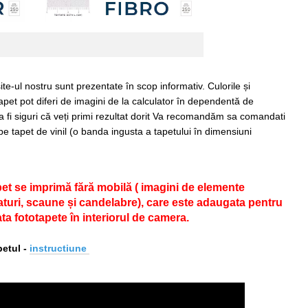
ite-ul nostru sunt prezentate în scop informativ. Culorile și
apet pot diferi de imagini de la calculator în dependentă de
 a fi siguri că veți primi rezultat dorit Va recomandăm sa comandati
pe tapet de vinil (o banda ingusta a tapetului în dimensiuni
pet se imprimă fără mobilă ( imagini de elemente
 paturi, scaune și candelabre), care este adaugata pentru
ta fototapete în interiorul de camera.
etul -
i
nstructiune