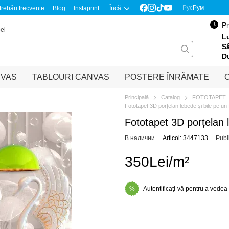
Рус
Рум
trebări frecvente
Blog
Instaprint
Încă
Pr
el
Lu
S
D
NVAS
TABLOURI CANVAS
POSTERE ÎNRĂMATE
O
Principală
Catalog
FOTOTAPET
Fototapet 3D porțelan lebede și bile pe un 
Fototapet 3D porțelan l
В наличии
Articol: 3447133
Publ
350Lei/m²
Autentificați-vă pentru a vedea
%