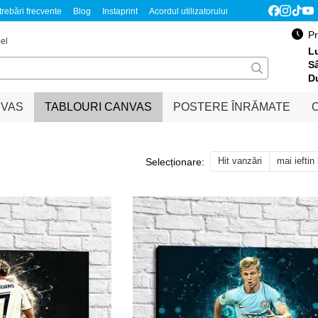
trebări frecvente
Blog
Instaprint
Acordul utilizatorului
Обмен и возврат
Pentru parteneri
Pr
el
Lu
S
D
NVAS
TABLOURI CANVAS
POSTERE ÎNRĂMATE
O
Hit vanzări
mai ieftin
Selecționare: