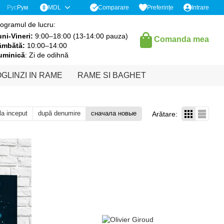
Comparare
Рус
Рум
MDL
Preferințe
Intrare
ogramul de lucru:
ni-Vineri:
9:00–18:00 (13-14:00 pauza)
Comanda mea
âmbătă:
10:00–14:00
uminică
: Zi de odihnă
GLINZI IN RAME
RAME SI BAGHET
 la inceput
după denumire
сначала новые
Arătare: