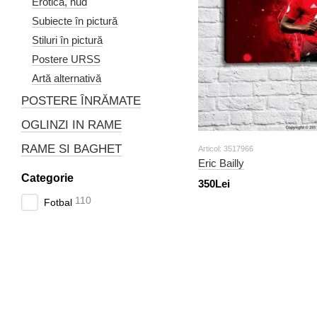
Erotică, nud
Subiecte în pictură
Stiluri în pictură
Postere URSS
Artă alternativă
POSTERE ÎNRĂMATE
OGLINZI IN RAME
RAME SI BAGHET
Articol: 3517966
Eric Bailly
Categorie
350Lei
110
Fotbal