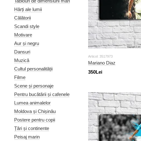
Tablouri de dimensiuni mari
Hărți ale lumii
Călătorii
Scandi style
Motivare
Aur și negru
Dansuri
Articol: 3517973
Muzică
Mariano Diaz
Cultul personalității
350Lei
Filme
Scene și personaje
Pentru bucătării și cafenele
Lumea animalelor
Moldova și Chișinău
Postere pentru copii
Țări și continente
Peisaj marin