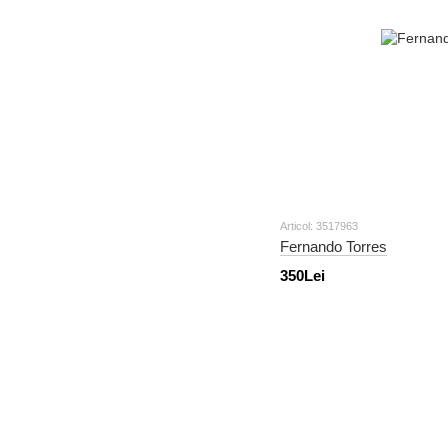
Articol: 3517963
Fernando Torres
350Lei