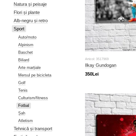
Natura și peisaje
Flori și plante
Alb-negru și retro
Sport
Auto/moto
Alpinism
Baschet
Articol: 3517969
Biliard
Ilkay Gundogan
Arte marțiale
350Lei
Mersul pe bicicleta
Golf
Tenis
Culturism/fitness
Fotbal
Șah
Atletism
Tehnică și transport