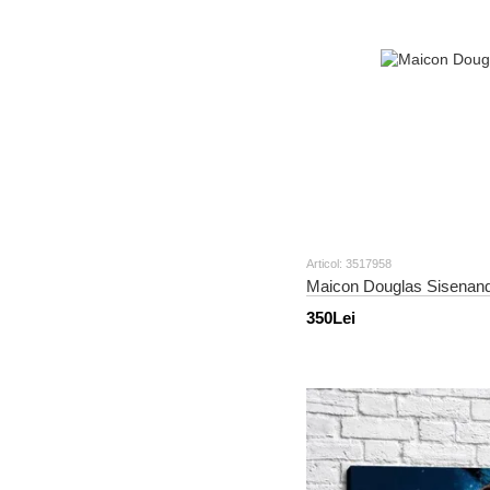
Articol: 3517958
Maicon Douglas Sisenan
350Lei