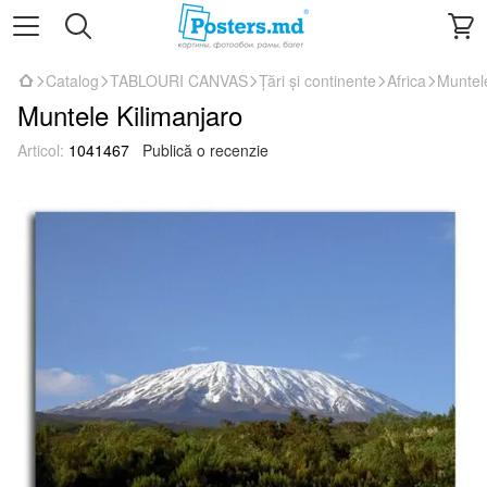
Catalog
TABLOURI CANVAS
Țări și continente
Africa
Muntel
Muntele Kilimanjaro
Articol:
1041467
Publică o recenzie