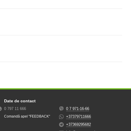
Date de contact
0 797 11 666
0 7 971-16-66
+37379711666
Comandă apel "FEEDBACK"
+37369295682