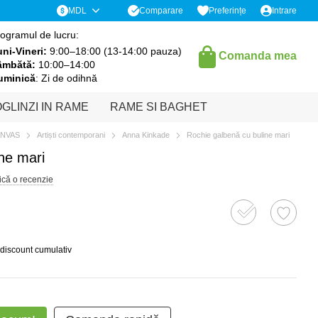
Comparare
MDL
Preferințe
Intrare
ogramul de lucru:
ni-Vineri:
9:00–18:00 (13-14:00 pauza)
Comanda mea
âmbătă:
10:00–14:00
uminică
: Zi de odihnă
GLINZI IN RAME
RAME SI BAGHET
ANVAS
Artiști contemporani
Anna Kinkade
Rochie galbenă cu buline mari
ne mari
ică o recenzie
 discount cumulativ