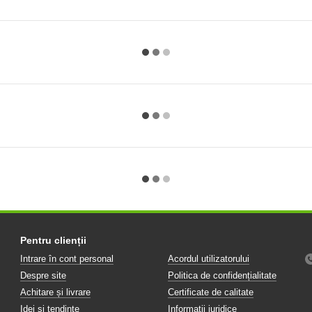
Pentru clienții
Intrare în cont personal
Acordul utilizatorului
Despre site
Politica de confidențialitate
Achitare și livrare
Certificate de calitate
Idei și tendințe
Informații juridice