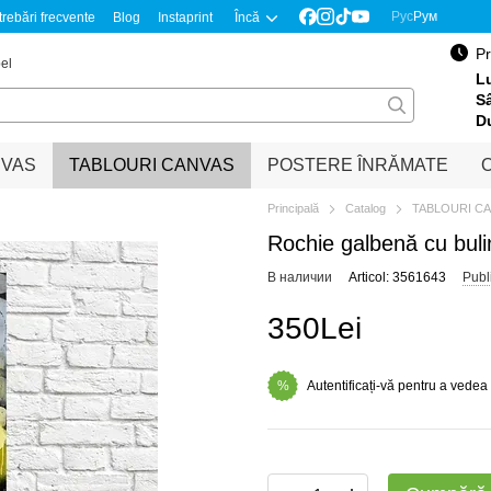
Рус
Рум
trebări frecvente
Blog
Instaprint
Încă
Pr
el
Lu
S
D
NVAS
TABLOURI CANVAS
POSTERE ÎNRĂMATE
O
Principală
Catalog
TABLOURI C
Rochie galbenă cu buli
В наличии
Articol: 3561643
Publ
350Lei
Autentificați-vă pentru a vedea
%