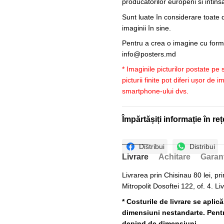
producatorilor europeni si intin
Sunt luate în considerare toate d
imaginii în sine.
Pentru a crea o imagine cu forme
info@posters.md
* Imaginile picturilor postate pe
picturii finite pot diferi ușor de 
smartphone-ului dvs.
Împărtășiți informație în reț
Distribui
Distribui
Livrare
Achitare
Garan
Livrarea prin Chisinau 80 lei, pri
Mitropolit Dosoftei 122, of. 4. Li
* Costurile de livrare se aplic
dimensiuni nestandarte. Pentru
depind de dimensiuni.