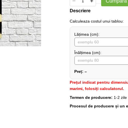
Cumpără
Descriere
Сalculeaza costul unui tablou:
Lățimea (сm):
Înălțimea (cm):
Preț:
–
Preţul indicat pentru dimensiu
marimi, folosiți calculatorul.
Termen de producere:
1-2 zile
Procesul de producere și un e