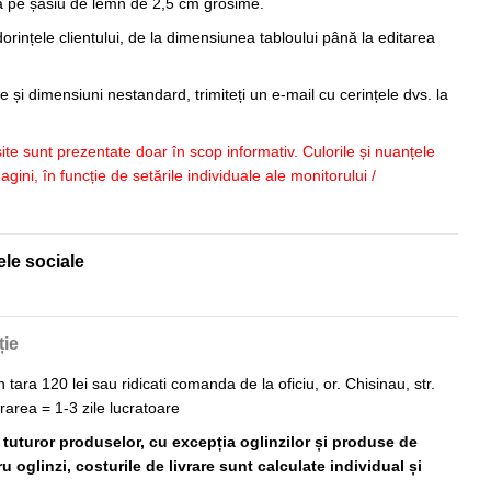
sa pe șasiu de lemn de 2,5 cm grosime.
orințele clientului, de la dimensiunea tabloului până la editarea
 și dimensiuni nestandard, trimiteți un e-mail cu cerințele dvs. la
 site sunt prezentate doar în scop informativ. Culorile și nuanțele
imagini, în funcție de setările individuale ale monitorului /
ele sociale
ție
n tara 120 lei sau ridicati comanda de la oficiu, or. Chisinau, str.
vrarea = 1-3 zile lucratoare
ă tuturor produselor, cu excepția oglinzilor și produse de
 oglinzi, costurile de livrare sunt calculate individual și