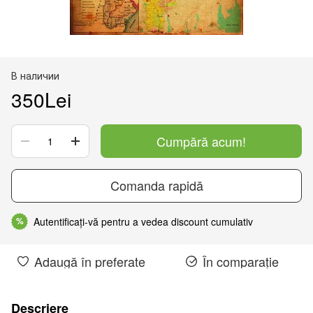
В наличии
350Lei
Cumpără acum!
Comanda rapidă
Autentificați-vă pentru a vedea discount cumulativ
%
Adaugă în preferate
În comparație
Descriere