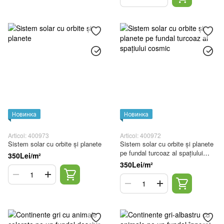
Новинка
Новинка
Articol: 400973
Articol: 400972
Sistem solar cu orbite și planete
Sistem solar cu orbite și planete
pe fundal turcoaz al spațiului
350Lei/m²
cosmic
350Lei/m²