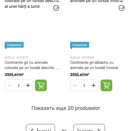
Новинка
Новинка
Articol: 400970
Articol: 400969
Continente gri cu animale
Continente gri-albastru cu
colorate pe un fundal deschis al
animale pe un fundal înnorat
unei hărți a lumii
350Lei/m²
350Lei/m²
Показать еще 20 produselor
Înapoi
Înainte