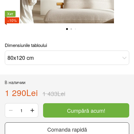
Хит
−10%
Dimensiunile tabloului
80x120 cm
В наличии
1 290Lei
1 433Lei
Cumpără acum!
Comanda rapidă