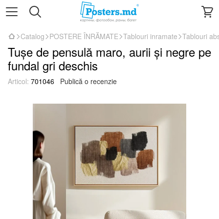
Catalog
POSTERE ÎNRĂMATE
Tablouri inramate
Tablouri ab
Tușe de pensulă maro, aurii și negre pe
fundal gri deschis
Articol:
701046
Publică o recenzie