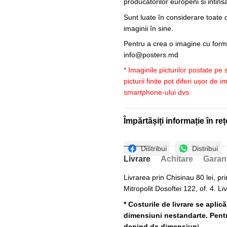
producatorilor europeni si intin
Sunt luate în considerare toate d
imaginii în sine.
Pentru a crea o imagine cu forme
info@posters.md
* Imaginile picturilor postate pe
picturii finite pot diferi ușor de 
smartphone-ului dvs.
Împărtășiți informație în reț
Distribui
Distribui
Livrare
Achitare
Garan
Livrarea prin Chisinau 80 lei, pri
Mitropolit Dosoftei 122, of. 4. Li
* Costurile de livrare se aplic
dimensiuni nestandarte. Pentru
depind de dimensiuni.