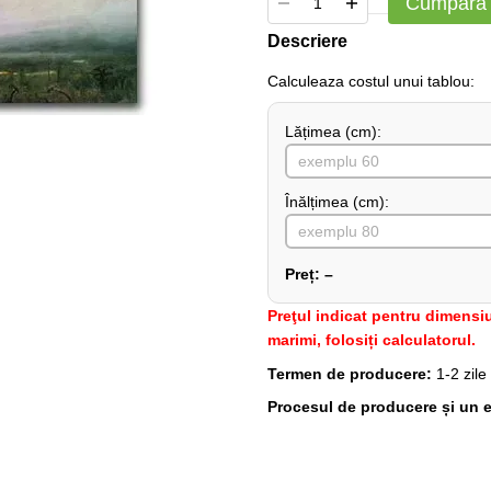
Cumpără
Descriere
Сalculeaza costul unui tablou:
Lățimea (сm):
Înălțimea (cm):
Preț:
–
Preţul indicat pentru dimensiu
marimi, folosiți calculatorul.
Termen de producere:
1-2 zile
Procesul de producere și un e