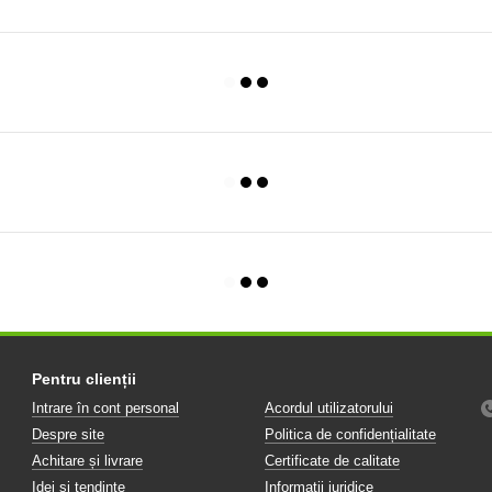
Pentru clienții
Intrare în cont personal
Acordul utilizatorului
Despre site
Politica de confidențialitate
Achitare și livrare
Certificate de calitate
Idei și tendințe
Informații juridice