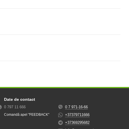
Date de contact
0 797 11 666
0 7 971-16-66
+37379711666
Comandă apel "FEEDBACK"
+37369295682