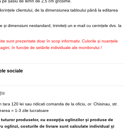
sa pe șasiu de lemn de 2,5 cm grosime.
orințele clientului, de la dimensiunea tabloului până la editarea
 și dimensiuni nestandard, trimiteți un e-mail cu cerințele dvs. la
 site sunt prezentate doar în scop informativ. Culorile și nuanțele
imagini, în funcție de setările individuale ale monitorului /
ele sociale
ție
n tara 120 lei sau ridicati comanda de la oficiu, or. Chisinau, str.
vrarea = 1-3 zile lucratoare
ă tuturor produselor, cu excepția oglinzilor și produse de
 oglinzi, costurile de livrare sunt calculate individual și