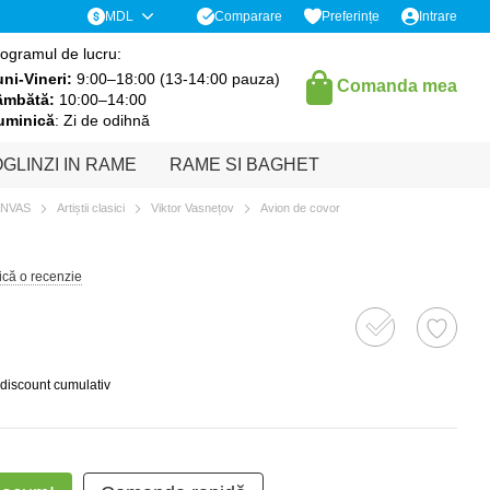
Comparare
MDL
Preferințe
Intrare
ogramul de lucru:
ni-Vineri:
9:00–18:00 (13-14:00 pauza)
Comanda mea
âmbătă:
10:00–14:00
uminică
: Zi de odihnă
GLINZI IN RAME
RAME SI BAGHET
ANVAS
Artiștii clasici
Viktor Vasnețov
Avion de covor
ică o recenzie
 discount cumulativ