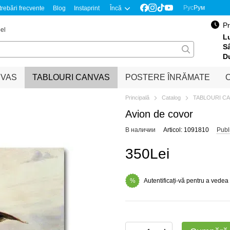
Рус
Рум
trebări frecvente
Blog
Instaprint
Încă
Pr
el
Lu
S
D
NVAS
TABLOURI CANVAS
POSTERE ÎNRĂMATE
O
Principală
Catalog
TABLOURI C
Avion de covor
В наличии
Articol: 1091810
Publ
350Lei
Autentificați-vă pentru a vedea
%