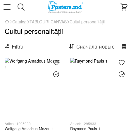
Catalog
TABLOURI CANVAS
Cultul personalității
Cultul personalității
Filtru
Сначала новые
Articol: 1295930
Articol: 1295933
Wolfgang Amadeus Mozart 1
Raymond Pauls 1