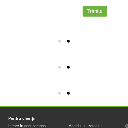
Trimite
Pentru clienții
Intrare în cont personal
Acordul utilizatorului