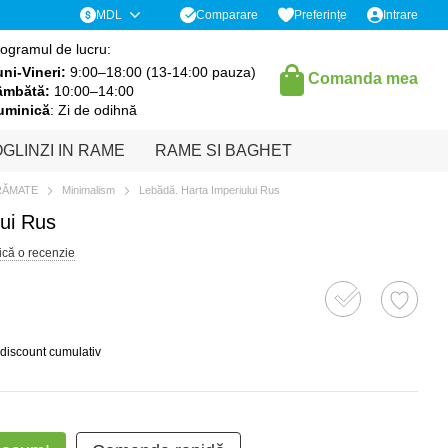
Comparare
MDL
Preferințe
Intrare
ogramul de lucru:
ni-Vineri:
9:00–18:00 (13-14:00 pauza)
Comanda mea
âmbătă:
10:00–14:00
uminică
: Zi de odihnă
GLINZI IN RAME
RAME SI BAGHET
RĂMATE
Minimalism
Lebădă. Harta Imperiului Rus
lui Rus
ică o recenzie
 discount cumulativ