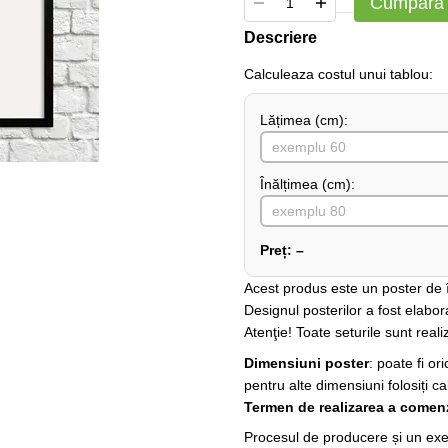
Cumpără
Descriere
Сalculeaza costul unui tablou:
Lățimea (сm):
Înălțimea (cm):
Preț:
–
Acest produs este un poster de în
Designul posterilor a fost elabor
Atenţie! Toate seturile sunt realiz
Dimensiuni poster
: poate fi o
pentru alte dimensiuni folosiți ca
Termen de realizarea a comenz
Procesul de producere și un exem