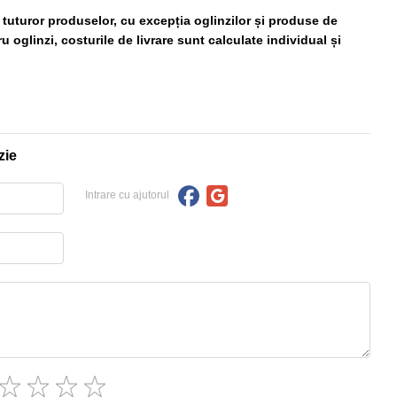
ă tuturor produselor, cu excepția oglinzilor și produse de
 oglinzi, costurile de livrare sunt calculate individual și
zie
Intrare cu ajutorul