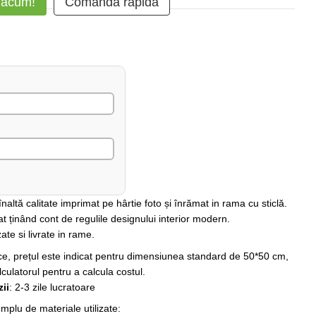
 acum!
Comanda rapidă
altă calitate imprimat pe hârtie foto și înrămat in rama cu sticlă.
at ținând cont de regulile designului interior modern.
ate si livrate in rame.
rice, prețul este indicat pentru dimensiunea standard de 50*50 cm,
lculatorul pentru a calcula costul.
ii
: 2-3 zile lucratoare
plu de materiale utilizate: