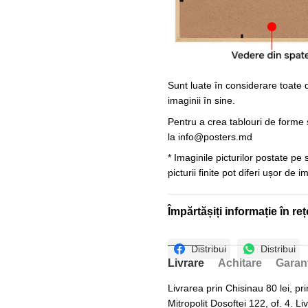
Sunt luate în considerare toate d
imaginii în sine.
Pentru a crea tablouri de forme ș
la
info@posters.md
* Imaginile picturilor postate pe
picturii finite pot diferi ușor de 
Împărtășiți informație în reț
Distribui
Distribui
Livrare
Achitare
Garan
Livrarea prin Chisinau 80 lei, pri
Mitropolit Dosoftei 122, of. 4. Li