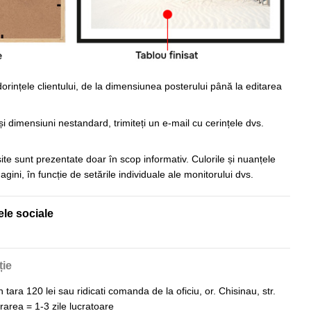
orințele clientului, de la dimensiunea posterului până la editarea
i dimensiuni nestandard, trimiteți un e-mail cu cerințele dvs.
 site sunt prezentate doar în scop informativ. Culorile și nuanțele
imagini, în funcție de setările individuale ale monitorului dvs.
ele sociale
ție
n tara 120 lei sau ridicati comanda de la oficiu, or. Chisinau, str.
vrarea = 1-3 zile lucratoare