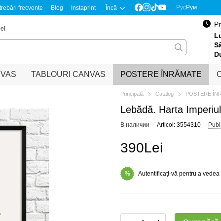
Рус
Рум
trebări frecvente
Blog
Instaprint
Încă
Pr
el
Lu
S
D
NVAS
TABLOURI CANVAS
POSTERE ÎNRĂMATE
O
Principală
Catalog
POSTERE ÎN
Lebădă. Harta Imperiu
В наличии
Articol: 3554310
Publ
390Lei
Autentificați-vă pentru a vedea
%