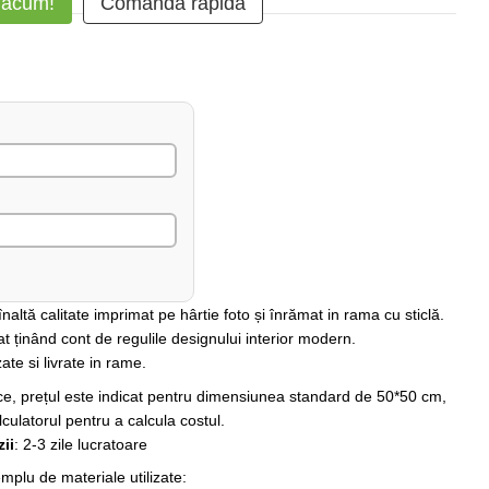
 acum!
Comanda rapidă
altă calitate imprimat pe hârtie foto și înrămat in rama cu sticlă.
at ținând cont de regulile designului interior modern.
ate si livrate in rame.
rice, prețul este indicat pentru dimensiunea standard de 50*50 cm,
lculatorul pentru a calcula costul.
ii
: 2-3 zile lucratoare
plu de materiale utilizate: