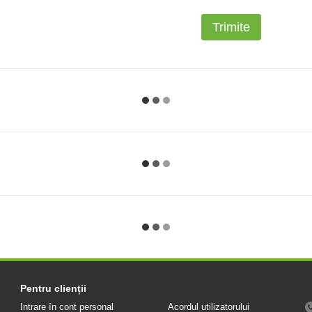
Trimite
Pentru clienții
Intrare în cont personal
Acordul utilizatorului