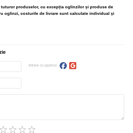
ă tuturor produselor, cu excepția oglinzilor și produse de
 oglinzi, costurile de livrare sunt calculate individual și
zie
Intrare cu ajutorul