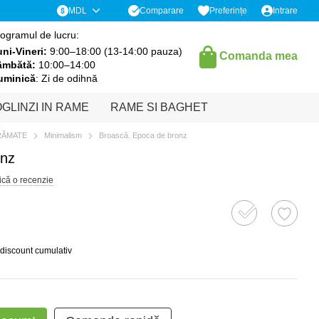
Comparare
MDL
Preferințe
Intrare
ogramul de lucru:
ni-Vineri:
9:00–18:00 (13-14:00 pauza)
Comanda mea
âmbătă:
10:00–14:00
uminică
: Zi de odihnă
GLINZI IN RAME
RAME SI BAGHET
RĂMATE
Minimalism
Broască. Epoca de bronz
onz
ică o recenzie
 discount cumulativ