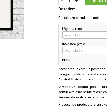
Cumpără
Descriere
Сalculeaza costul unui tablou:
Lățimea (сm):
Înălțimea (cm):
Preț:
–
Acest produs este un poster de în
Designul posterilor a fost elabor
Atenţie! Toate seturile sunt realiz
Dimensiuni poster
: poate fi o
pentru alte dimensiuni folosiți ca
Termen de realizarea a comenz
Procesul de producere și un exem