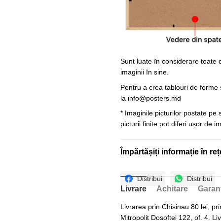
Sunt luate în considerare toate d
imaginii în sine.
Pentru a crea tablouri de forme ș
la
info@posters.md
* Imaginile picturilor postate pe
picturii finite pot diferi ușor de 
Împărtășiți informație în reț
Distribui
Distribui
Livrare
Achitare
Garan
Livrarea prin Chisinau 80 lei, pri
Mitropolit Dosoftei 122, of. 4. Li