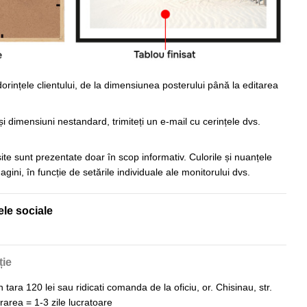
orințele clientului, de la dimensiunea posterului până la editarea
i dimensiuni nestandard, trimiteți un e-mail cu cerințele dvs.
 site sunt prezentate doar în scop informativ. Culorile și nuanțele
imagini, în funcție de setările individuale ale monitorului dvs.
ele sociale
ție
n tara 120 lei sau ridicati comanda de la oficiu, or. Chisinau, str.
vrarea = 1-3 zile lucratoare