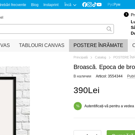
Рус
Рум
trebări frecvente
Blog
Instaprint
Încă
Pr
el
Lu
S
D
NVAS
TABLOURI CANVAS
POSTERE ÎNRĂMATE
O
Principală
Catalog
POSTERE ÎN
Broască. Epoca de br
В наличии
Articol: 3554344
Publ
390Lei
Autentificați-vă pentru a vedea
%