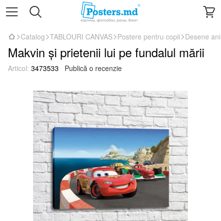
Catalog
TABLOURI CANVAS
Postere pentru copii
Desene an
Makvin și prietenii lui pe fundalul mării
Articol:
3473533
Publică o recenzie