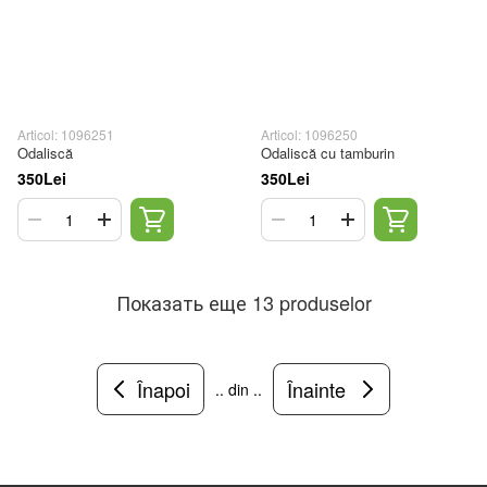
Articol: 1096251
Articol: 1096250
Odaliscă
Odaliscă cu tamburin
350Lei
350Lei
Показать еще 13 produselor
Înapoi
Înainte
.. din ..