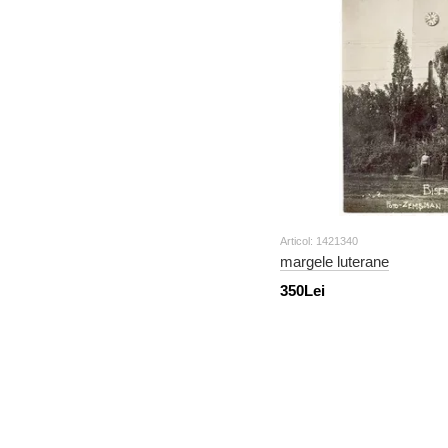
Articol: 1421340
margele luterane
350Lei