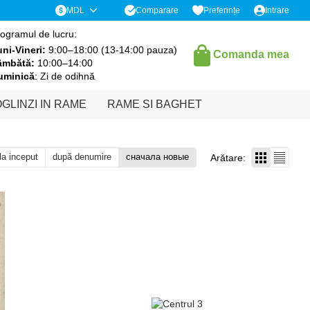
Comparare
MDL
Preferințe
Intrare
ogramul de lucru:
ni-Vineri:
9:00–18:00 (13-14:00 pauza)
Comanda mea
âmbătă:
10:00–14:00
uminică
: Zi de odihnă
GLINZI IN RAME
RAME SI BAGHET
 la inceput
după denumire
сначала новые
Arătare: