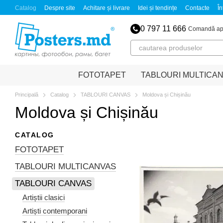
Mergi la conținutul principal
Catalog
Despre site
Achitare și livrare
Idei și tendințe
Contacte
În
0 797 11 666
Comandă ap
FOTOTAPET
TABLOURI MULTICA
Principală
Catalog
TABLOURI CANVAS
Moldova și Chișinău
Moldova și Chișinău
CATALOG
FOTOTAPET
TABLOURI MULTICANVAS
TABLOURI CANVAS
Artiștii clasici
Artiști contemporani