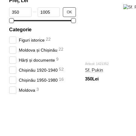
Preț, Lei
De la Preț, Lei
Până la Preț, Lei
OK
Categorie
22
Figuri istorice
22
Moldova și Chișinău
9
Hărți și documente
Articol: 1421352
52
Sf. Pukin
Chișinău 1920-1940
350Lei
16
Chișinău 1950-1980
3
Moldova