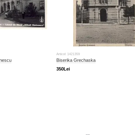
Articol: 1421359
inescu
Biserika Grechaska
350Lei