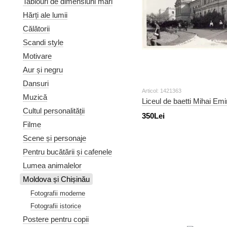
Tablouri de dimensiuni mari
Hărți ale lumii
Călătorii
Scandi style
Motivare
Aur și negru
Dansuri
Articol: 1421363
Muzică
Liceul de baetti Mihai Em
Cultul personalității
350Lei
Filme
Scene și personaje
Pentru bucătării și cafenele
Lumea animalelor
Moldova și Chișinău
Fotografii moderne
Fotografii istorice
Postere pentru copii