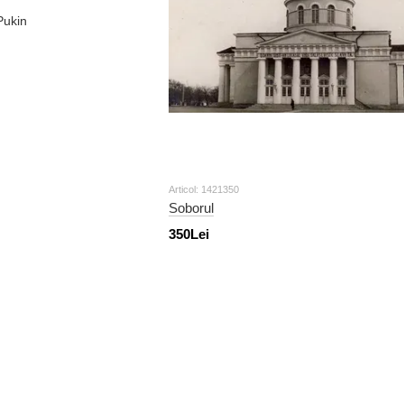
Articol: 1421350
Soborul
350Lei