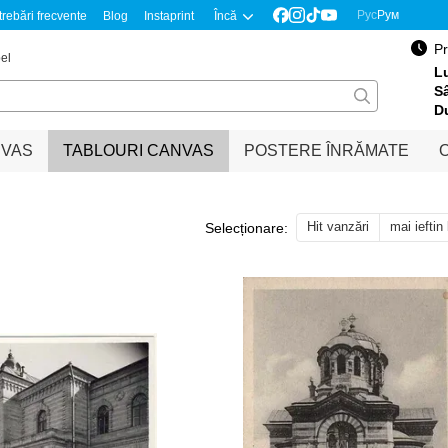
Рус
Рум
trebări frecvente
Blog
Instaprint
Încă
Pr
el
Lu
S
D
NVAS
TABLOURI CANVAS
POSTERE ÎNRĂMATE
O
Hit vanzări
mai ieftin
Selecționare: