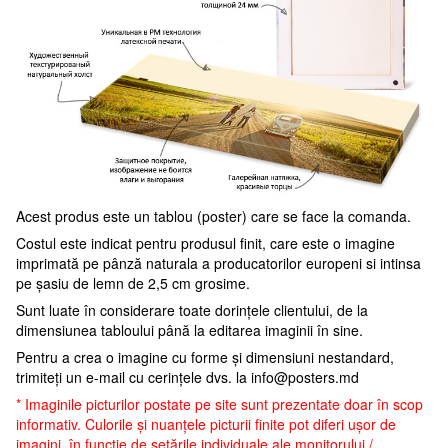
Acest produs este un tablou (poster) care se face la comanda.
Costul este indicat pentru produsul finit, care este o imagine
imprimată pe pânză naturala a producatorilor europeni si intinsa
pe șasiu de lemn de 2,5 cm grosime.
Sunt luate în considerare toate dorințele clientului, de la
dimensiunea tabloului până la editarea imaginii în sine.
Pentru a crea o imagine cu forme și dimensiuni nestandard,
trimiteți un e-mail cu cerințele dvs. la
info@posters.md
* Imaginile picturilor postate pe site sunt prezentate doar în scop
informativ. Culorile și nuanțele picturii finite pot diferi ușor de
imagini, în funcție de setările individuale ale monitorului /