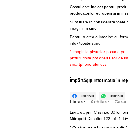
Costul este indicat pentru produ
producatorilor europeni si intin
Sunt luate în considerare toate d
imaginii în sine.
Pentru a crea o imagine cu forme
info@posters.md
* Imaginile picturilor postate pe
picturii finite pot diferi ușor de 
smartphone-ului dvs.
Împărtășiți informație în reț
Distribui
Distribui
Livrare
Achitare
Garan
Livrarea prin Chisinau 80 lei, pri
Mitropolit Dosoftei 122, of. 4. Li
* Costurile de livrare se aplic