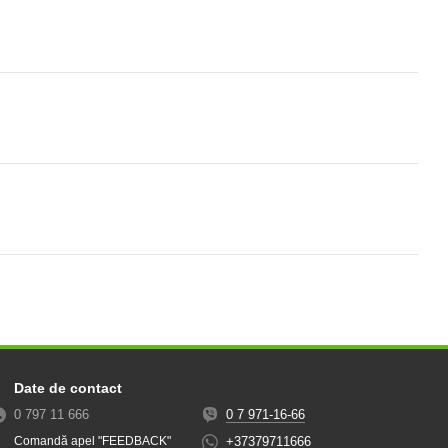
Date de contact
0 797 11 666
0 7 971-16-66
+37379711666
Comandă apel "FEEDBACK"