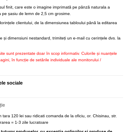
sul finit, care este o imagine imprimată pe pânză naturala a
sa pe șasiu de lemn de 2,5 cm grosime.
orințele clientului, de la dimensiunea tabloului până la editarea
 și dimensiuni nestandard, trimiteți un e-mail cu cerințele dvs. la
 site sunt prezentate doar în scop informativ. Culorile și nuanțele
imagini, în funcție de setările individuale ale monitorului /
ele sociale
ție
n tara 120 lei sau ridicati comanda de la oficiu, or. Chisinau, str.
vrarea = 1-3 zile lucratoare
ă tuturor produselor, cu excepția oglinzilor și produse de