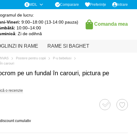
Comparare
MDL
Preferințe
Intrare
ogramul de lucru:
ni-Vineri:
9:00–18:00 (13-14:00 pauza)
Comanda mea
âmbătă:
10:00–14:00
uminică
: Zi de odihnă
GLINZI IN RAME
RAME SI BAGHET
ANVAS
Postere pentru copii
P-u bebelusi
în carouri
crom pe un fundal în carouri, pictura pe
ică o recenzie
 discount cumulativ