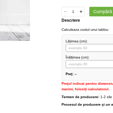
Cumpără
Descriere
Сalculeaza costul unui tablou:
Lățimea (сm):
Înălțimea (cm):
Preț:
–
Preţul indicat pentru dimensiu
marimi, folosiți calculatorul.
Termen de producere:
1-2 zile
Procesul de producere și un e