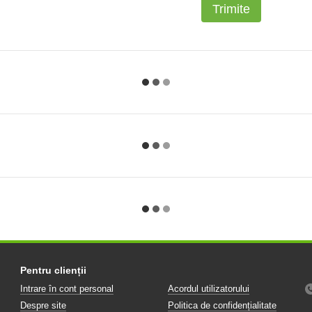
Trimite
Pentru clienții
Intrare în cont personal
Acordul utilizatorului
Despre site
Politica de confidențialitate