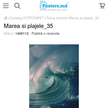
Catalog
FOTOTAPET
Tema marină
Marea si plajele_35
Marea si plajele_35
Articol:
1469112
Publică o recenzie