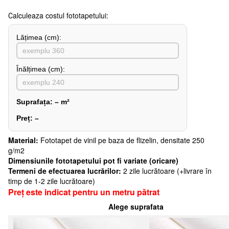
Сalculeaza costul fototapetului:
Lățimea (сm):
Înălțimea (cm):
Suprafața:
–
m²
Preț:
–
Material:
Fototapet de vinil pe baza de flizelin, densitate 250
g/m2
Dimensiunile fototapetului pot fi variate (oricare)
Termeni de efectuarea lucrărilor:
2 zile lucrătoare (+livrare în
timp de 1-2 zile lucrătoare)
Preț este indicat pentru un metru pătrat
Alege suprafata