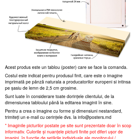
Acest produs este un tablou (poster) care se face la comanda.
Costul este indicat pentru produsul finit, care este o imagine
imprimată pe pânză naturala a producatorilor europeni si intinsa
pe șasiu de lemn de 2,5 cm grosime.
Sunt luate în considerare toate dorințele clientului, de la
dimensiunea tabloului până la editarea imaginii în sine.
Pentru a crea o imagine cu forme și dimensiuni nestandard,
trimiteți un e-mail cu cerințele dvs. la
info@posters.md
* Imaginile picturilor postate pe site sunt prezentate doar în scop
informativ. Culorile și nuanțele picturii finite pot diferi ușor de
imagini, în funcție de setările individuale ale monitorului /