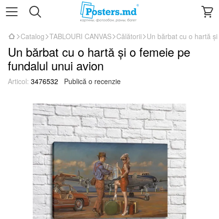
Catalog
TABLOURI CANVAS
Călătorii
Un bărbat cu o hartă și
Un bărbat cu o hartă și o femeie pe
fundalul unui avion
Articol:
3476532
Publică o recenzie