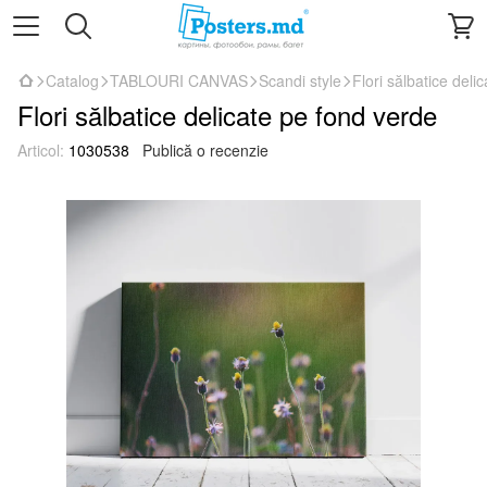
Catalog
TABLOURI CANVAS
Scandi style
Flori sălbatice deli
Flori sălbatice delicate pe fond verde
Articol:
1030538
Publică o recenzie