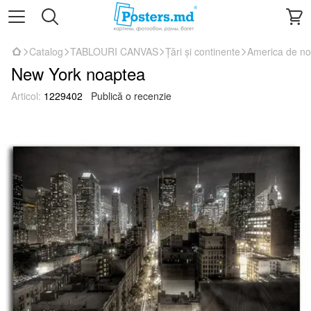
Catalog
TABLOURI CANVAS
Țări și continente
America de no
New York noaptea
Articol:
1229402
Publică o recenzie