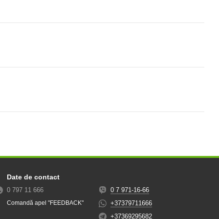
Date de contact
0 797 11 666
0 7 971-16-66
+37379711666
Comandă apel "FEEDBACK"
+37369295682