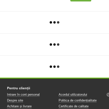
Pentru clienții
Intrare în cont personal
Acordul utilizatorului
Despre site
Politica de confidențialitate
Achitare și livrare
Certificate de calitate