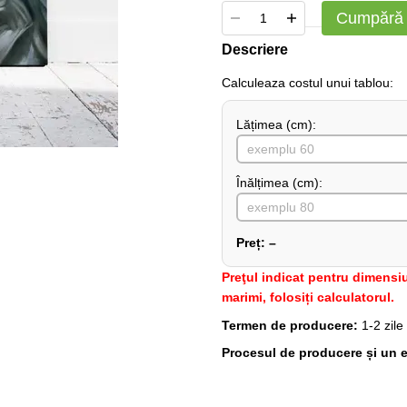
Cumpără
Descriere
Сalculeaza costul unui tablou:
Lățimea (сm):
Înălțimea (cm):
Preț:
–
Preţul indicat pentru dimensiu
marimi, folosiți calculatorul.
Termen de producere:
1-2 zile
Procesul de producere și un e