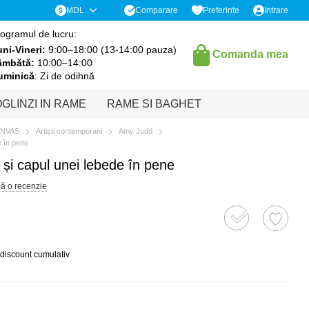
Comparare
MDL
Preferințe
Intrare
ogramul de lucru:
ni-Vineri:
9:00–18:00 (13-14:00 pauza)
Comanda mea
âmbătă:
10:00–14:00
uminică
: Zi de odihnă
GLINZI IN RAME
RAME SI BAGHET
ANVAS
Artiști contemporani
Amy Judd
e în pene
e și capul unei lebede în pene
că o recenzie
 discount cumulativ