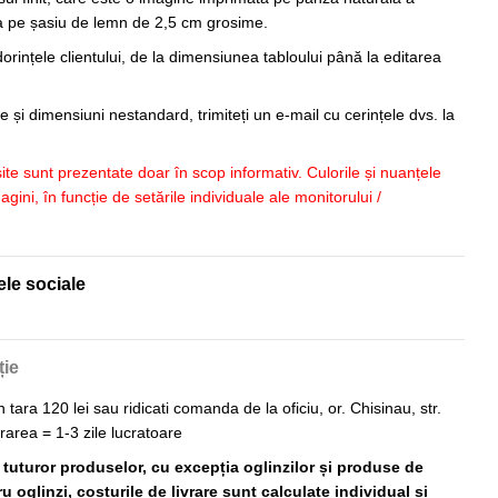
sa pe șasiu de lemn de 2,5 cm grosime.
orințele clientului, de la dimensiunea tabloului până la editarea
 și dimensiuni nestandard, trimiteți un e-mail cu cerințele dvs. la
 site sunt prezentate doar în scop informativ. Culorile și nuanțele
imagini, în funcție de setările individuale ale monitorului /
ele sociale
ție
n tara 120 lei sau ridicati comanda de la oficiu, or. Chisinau, str.
vrarea = 1-3 zile lucratoare
ă tuturor produselor, cu excepția oglinzilor și produse de
 oglinzi, costurile de livrare sunt calculate individual și