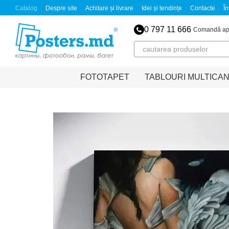
Mergi la conținutul principal
Catalog
Despre site
Achitare și livrare
Idei și tendințe
Contacte
În
0 797 11 666
Comandă ap
FOTOTAPET
TABLOURI MULTICA