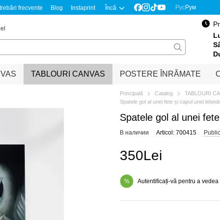
Рус
Рум
trebări frecvente
Blog
Instaprint
Încă
Pr
el
Lu
S
D
NVAS
TABLOURI CANVAS
POSTERE ÎNRĂMATE
O
Principală
Catalog
TABLOURI C
Spatele gol al unei fete și capul unei lebed
Spatele gol al unei fet
В наличии
Articol: 700415
Publi
350Lei
Autentificați-vă pentru a vedea
%