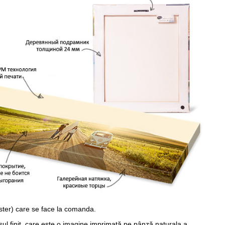
ster) care se face la comanda.
sul finit, care este o imagine imprimată pe pânză naturala a