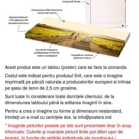
Acest produs este un tablou (poster) care se face la comanda.
Costul este indicat pentru produsul finit, care este o imagine
imprimată pe pânză naturala a producatorilor europeni si intinsa
pe șasiu de lemn de 2,5 cm grosime.
Sunt luate în considerare toate dorințele clientului, de la
dimensiunea tabloului până la editarea imaginii în sine.
Pentru a crea o imagine cu forme și dimensiuni nestandard,
trimiteți un e-mail cu cerințele dvs. la
info@posters.md
* Imaginile picturilor postate pe site sunt prezentate doar în scop
informativ. Culorile și nuanțele picturii finite pot diferi ușor de
imagini, în funcție de setările individuale ale monitorului /