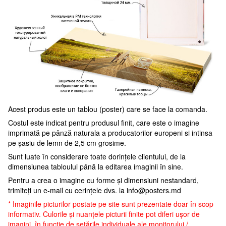
Acest produs este un tablou (poster) care se face la comanda.
Costul este indicat pentru produsul finit, care este o imagine
imprimată pe pânză naturala a producatorilor europeni si intinsa
pe șasiu de lemn de 2,5 cm grosime.
Sunt luate în considerare toate dorințele clientului, de la
dimensiunea tabloului până la editarea imaginii în sine.
Pentru a crea o imagine cu forme și dimensiuni nestandard,
trimiteți un e-mail cu cerințele dvs. la
info@posters.md
* Imaginile picturilor postate pe site sunt prezentate doar în scop
informativ. Culorile și nuanțele picturii finite pot diferi ușor de
imagini, în funcție de setările individuale ale monitorului /