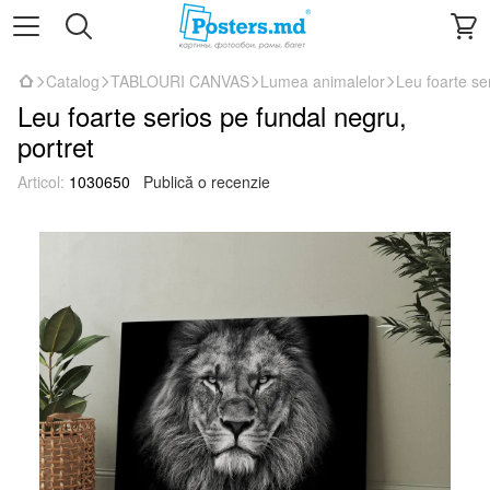
Catalog
TABLOURI CANVAS
Lumea animalelor
Leu foarte se
Leu foarte serios pe fundal negru,
portret
Articol:
1030650
Publică o recenzie