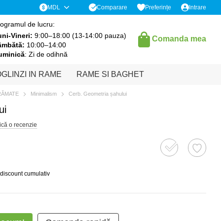
Comparare
MDL
Preferințe
Intrare
ogramul de lucru:
ni-Vineri:
9:00–18:00 (13-14:00 pauza)
Comanda mea
âmbătă:
10:00–14:00
uminică
: Zi de odihnă
GLINZI IN RAME
RAME SI BAGHET
RĂMATE
Minimalism
Cerb. Geometria șahului
ui
ică o recenzie
 discount cumulativ