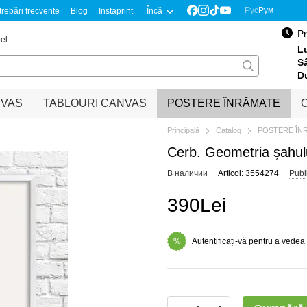
Рус
Рум
trebări frecvente
Blog
Instaprint
Încă
Pr
el
Lu
S
D
NVAS
TABLOURI CANVAS
POSTERE ÎNRĂMATE
O
Principală
Catalog
POSTERE ÎN
Cerb. Geometria șahul
В наличии
Articol: 3554274
Publ
390Lei
Autentificați-vă pentru a vedea
%