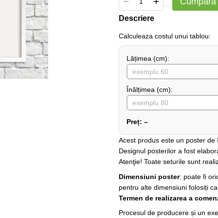
Cumpără
Descriere
Сalculeaza costul unui tablou:
Lățimea (сm):
Înălțimea (cm):
Preț:
–
Acest produs este un poster de în
Designul posterilor a fost elabor
Atenţie! Toate seturile sunt realiz
Dimensiuni poster
: poate fi o
pentru alte dimensiuni folosiți ca
Termen de realizarea a comenz
Procesul de producere și un exem