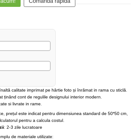
 acum!
Comanda rapidă
altă calitate imprimat pe hârtie foto și înrămat in rama cu sticlă.
at ținând cont de regulile designului interior modern.
ate si livrate in rame.
rice, prețul este indicat pentru dimensiunea standard de 50*50 cm,
lculatorul pentru a calcula costul.
ii
: 2-3 zile lucratoare
plu de materiale utilizate: