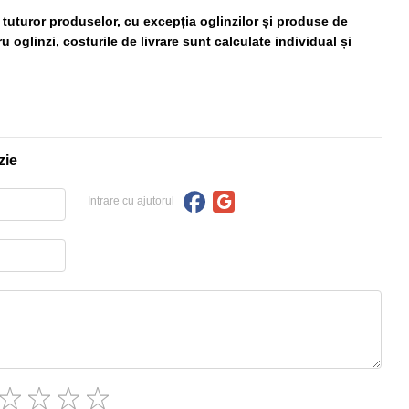
ă tuturor produselor, cu excepția oglinzilor și produse de
 oglinzi, costurile de livrare sunt calculate individual și
zie
Intrare cu ajutorul