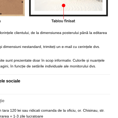
orințele clientului, de la dimensiunea posterului până la editarea
i dimensiuni nestandard, trimiteți un e-mail cu cerințele dvs.
 site sunt prezentate doar în scop informativ. Culorile și nuanțele
imagini, în funcție de setările individuale ale monitorului dvs.
ele sociale
ție
n tara 120 lei sau ridicati comanda de la oficiu, or. Chisinau, str.
vrarea = 1-3 zile lucratoare