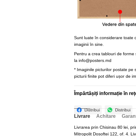
Sunt luate în considerare toate d
imaginii în sine.
Pentru a crea tablouri de forme ș
la
info@posters.md
* Imaginile picturilor postate pe
picturii finite pot diferi ușor de 
Împărtășiți informație în reț
Distribui
Distribui
Livrare
Achitare
Garan
Livrarea prin Chisinau 80 lei, pri
Mitropolit Dosoftei 122, of. 4. Li