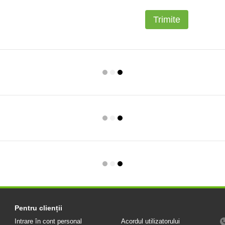
Trimite
Pentru clienții
Intrare în cont personal
Acordul utilizatorului