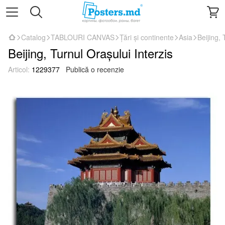
Catalog
TABLOURI CANVAS
Țări și continente
Asia
Beijing, 
Beijing, Turnul Orașului Interzis
Articol:
1229377
Publică o recenzie