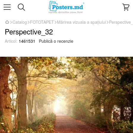
Catalog
FOTOTAPET
Mărirea vizuala a spațiului
Perspective
Perspective_32
Articol:
1461531
Publică o recenzie