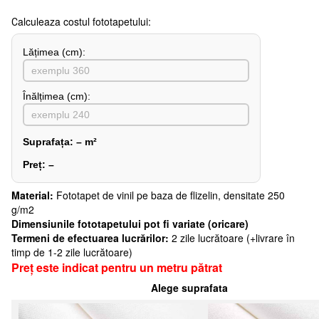
Сalculeaza costul fototapetului:
Lățimea (сm):
Înălțimea (cm):
Suprafața:
–
m²
Preț:
–
Material:
Fototapet de vinil pe baza de flizelin, densitate 250
g/m2
Dimensiunile fototapetului pot fi variate (oricare)
Termeni de efectuarea lucrărilor:
2 zile lucrătoare (+livrare în
timp de 1-2 zile lucrătoare)
Preț este indicat pentru un metru pătrat
Alege suprafata