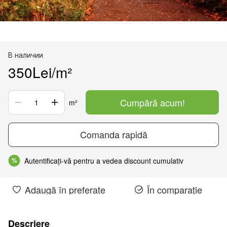
В наличии
350Lei/m²
Cumpără acum!
m²
Comanda rapidă
Autentificați-vă pentru a vedea discount cumulativ
%
Adaugă în preferate
În comparație
Descriere