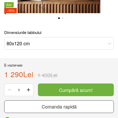
Хит
−10%
Dimensiunile tabloului
80x120 cm
В наличии
1 290Lei
1 433Lei
Cumpără acum!
Comanda rapidă