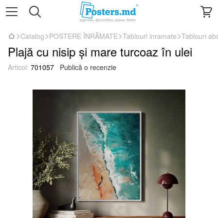
Catalog
POSTERE ÎNRĂMATE
Tablouri inramate
Tablouri ab
Plajă cu nisip și mare turcoaz în ulei
Articol:
701057
Publică o recenzie