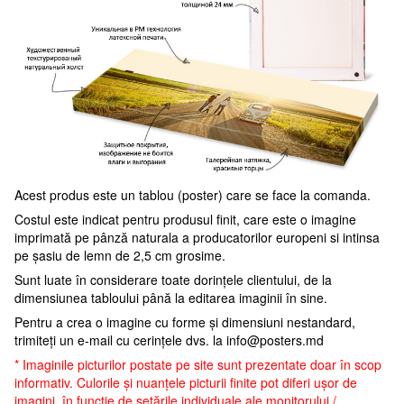
Acest produs este un tablou (poster) care se face la comanda.
Costul este indicat pentru produsul finit, care este o imagine
imprimată pe pânză naturala a producatorilor europeni si intinsa
pe șasiu de lemn de 2,5 cm grosime.
Sunt luate în considerare toate dorințele clientului, de la
dimensiunea tabloului până la editarea imaginii în sine.
Pentru a crea o imagine cu forme și dimensiuni nestandard,
trimiteți un e-mail cu cerințele dvs. la
info@posters.md
* Imaginile picturilor postate pe site sunt prezentate doar în scop
informativ. Culorile și nuanțele picturii finite pot diferi ușor de
imagini, în funcție de setările individuale ale monitorului /