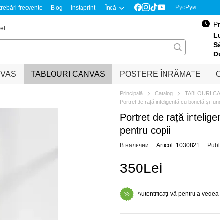
Рус
Рум
trebări frecvente
Blog
Instaprint
Încă
Pr
el
Lu
S
D
NVAS
TABLOURI CANVAS
POSTERE ÎNRĂMATE
O
Principală
Catalog
TABLOURI C
Portret de rață inteligentă cu bonetă și fun
Portret de rață intelig
pentru copii
В наличии
Articol: 1030821
Publ
350Lei
Autentificați-vă pentru a vedea
%