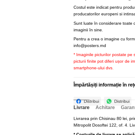
Costul este indicat pentru produ
producatorilor europeni si intin
Sunt luate în considerare toate d
imaginii în sine.
Pentru a crea o imagine cu forme
info@posters.md
* Imaginile picturilor postate pe
picturii finite pot diferi ușor de 
smartphone-ului dvs.
Împărtășiți informație în reț
Distribui
Distribui
Livrare
Achitare
Garan
Livrarea prin Chisinau 80 lei, pri
Mitropolit Dosoftei 122, of. 4. Li
* Costurile de livrare se aplic