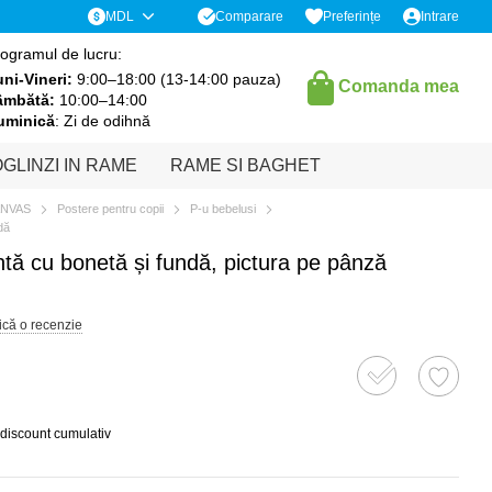
Comparare
MDL
Preferințe
Intrare
ogramul de lucru:
ni-Vineri:
9:00–18:00 (13-14:00 pauza)
Comanda mea
âmbătă:
10:00–14:00
uminică
: Zi de odihnă
GLINZI IN RAME
RAME SI BAGHET
ANVAS
Postere pentru copii
P-u bebelusi
dă
entă cu bonetă și fundă, pictura pe pânză
ică o recenzie
 discount cumulativ