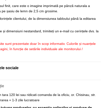
sul finit, care este o imagine imprimată pe pânză naturala a
sa pe șasiu de lemn de 2,5 cm grosime.
orințele clientului, de la dimensiunea tabloului până la editarea
 și dimensiuni nestandard, trimiteți un e-mail cu cerințele dvs. la
 site sunt prezentate doar în scop informativ. Culorile și nuanțele
imagini, în funcție de setările individuale ale monitorului /
ele sociale
ție
n tara 120 lei sau ridicati comanda de la oficiu, or. Chisinau, str.
vrarea = 1-3 zile lucratoare
ă tuturor produselor, cu excepția oglinzilor și produse de