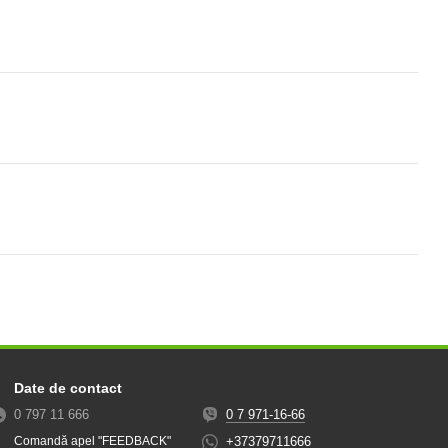
Date de contact
0 797 11 666
0 7 971-16-66
+37379711666
Comandă apel "FEEDBACK"