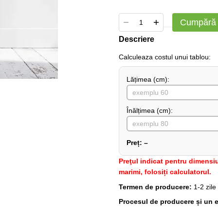
Cumpără
Descriere
Сalculeaza costul unui tablou:
Lățimea (сm):
Înălțimea (cm):
Preț:
–
Preţul indicat pentru dimensiu
marimi, folosiți calculatorul.
Termen de producere:
1-2 zile
Procesul de producere și un e