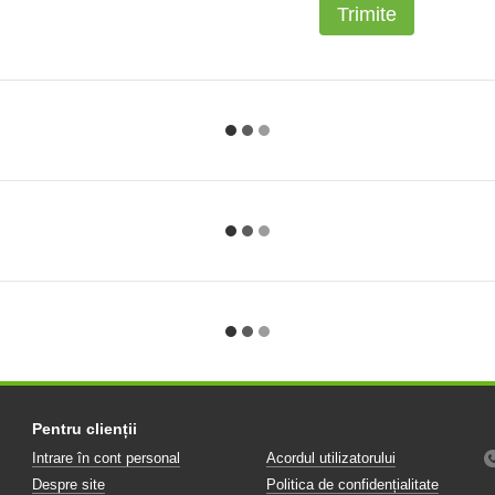
Trimite
Pentru clienții
Intrare în cont personal
Acordul utilizatorului
Despre site
Politica de confidențialitate