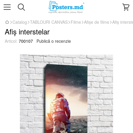
Catalog
TABLOURI CANVAS
Filme
Afișe de filme
Afiș interst
Afiș interstelar
Articol:
700107
Publică o recenzie