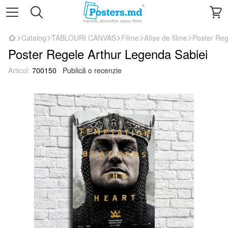
Catalog
TABLOURI CANVAS
Filme
Afișe de filme
Poster Reg
Poster Regele Arthur Legenda Sabiei
Articol:
700150
Publică o recenzie