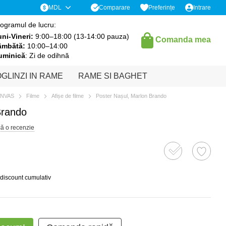
Comparare
MDL
Preferințe
Intrare
ogramul de lucru:
ni-Vineri:
9:00–18:00 (13-14:00 pauza)
Comanda mea
âmbătă:
10:00–14:00
uminică
: Zi de odihnă
GLINZI IN RAME
RAME SI BAGHET
ANVAS
Filme
Afișe de filme
Poster Nașul, Marlon Brando
Brando
că o recenzie
 discount cumulativ