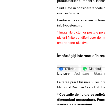
producatorilor europeni si intin
Sunt luate în considerare toate d
imaginii în sine.
Pentru a crea o imagine cu forme
info@posters.md
* Imaginile picturilor postate pe
picturii finite pot diferi ușor de 
smartphone-ului dvs.
Împărtășiți informație în reț
Distribui
Distribui
Livrare
Achitare
Garan
Livrarea prin Chisinau 80 lei, pri
Mitropolit Dosoftei 122, of. 4. Li
* Costurile de livrare se aplic
dimensiuni nestandarte. Pentru
depind de dimensiuni.