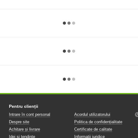
Pentru clienții
Intrare în cont personal
Acordul utilizatorului
Despre site
Politica de confidențialitate
Achitare și livrare
Certificate de calitate
Idei și tendințe
Informații juridice