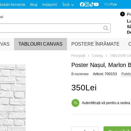
Рус
Рум
trebări frecvente
Blog
Instaprint
Încă
Pr
el
Lu
S
D
NVAS
TABLOURI CANVAS
POSTERE ÎNRĂMATE
O
Principală
Catalog
TABLOURI C
Poster Nașul, Marlon 
В наличии
Articol: 700153
Publi
350Lei
Autentificați-vă pentru a vedea
%