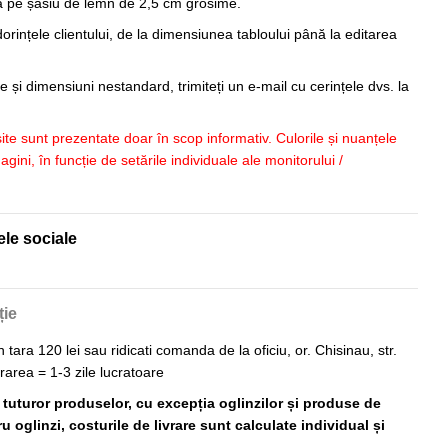
sa pe șasiu de lemn de 2,5 cm grosime.
orințele clientului, de la dimensiunea tabloului până la editarea
 și dimensiuni nestandard, trimiteți un e-mail cu cerințele dvs. la
 site sunt prezentate doar în scop informativ. Culorile și nuanțele
imagini, în funcție de setările individuale ale monitorului /
ele sociale
ție
n tara 120 lei sau ridicati comanda de la oficiu, or. Chisinau, str.
vrarea = 1-3 zile lucratoare
ă tuturor produselor, cu excepția oglinzilor și produse de
 oglinzi, costurile de livrare sunt calculate individual și