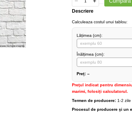
Cumpără
Descriere
Сalculeaza costul unui tablou:
Lățimea (сm):
Înălțimea (cm):
Preț:
–
Preţul indicat pentru dimensiu
marimi, folosiți calculatorul.
Termen de producere:
1-2 zile
Procesul de producere și un e