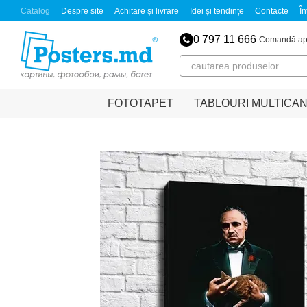
Mergi la conținutul principal
Catalog
Despre site
Achitare și livrare
Idei și tendințe
Contacte
În
0 797 11 666
Comandă ap
FOTOTAPET
TABLOURI MULTICA