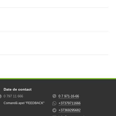
Date de contact
0 797 11 666
0 7 971-16-66
+37379711666
Comandă apel "FEEDBACK"
+37369295682