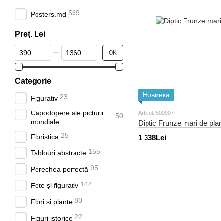
569
Posters.md
Preț, Lei
De la Preț, Lei
Până la Preț, Lei
OK
Categorie
Новинка
23
Figurativ
Capodopere ale picturii
Articol: 500907
50
mondiale
Diptic Frunze mari de plan
25
Floristica
1 338Lei
155
Tablouri abstracte
95
Perechea perfectă
144
Fete și figurativ
80
Flori și plante
22
Figuri istorice