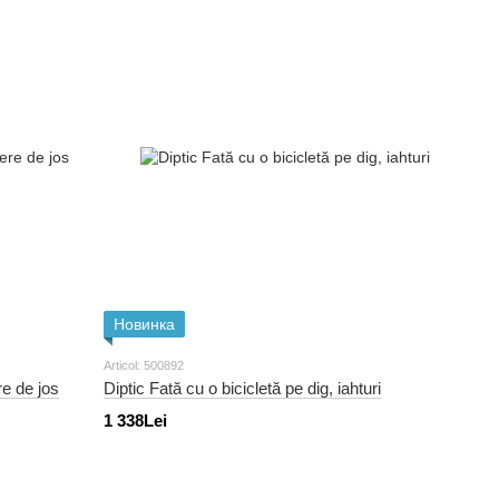
Новинка
Articol: 500892
re de jos
Diptic Fată cu o bicicletă pe dig, iahturi
1 338Lei