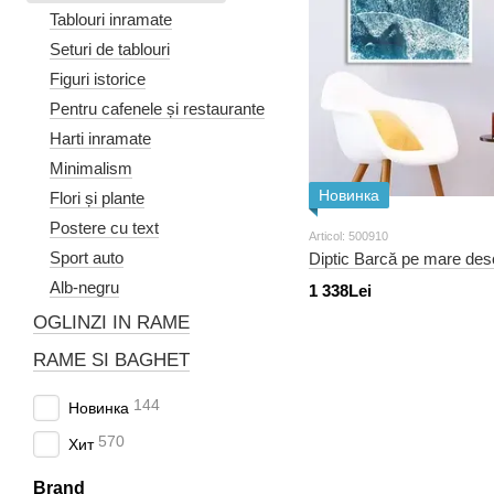
Tablouri inramate
Seturi de tablouri
Figuri istorice
Pentru cafenele și restaurante
Harti inramate
Minimalism
Новинка
Flori și plante
Postere cu text
Articol: 500910
Sport auto
Diptic Barcă pe mare desc
Alb-negru
1 338Lei
OGLINZI IN RAME
RAME SI BAGHET
144
Новинка
570
Хит
Brand