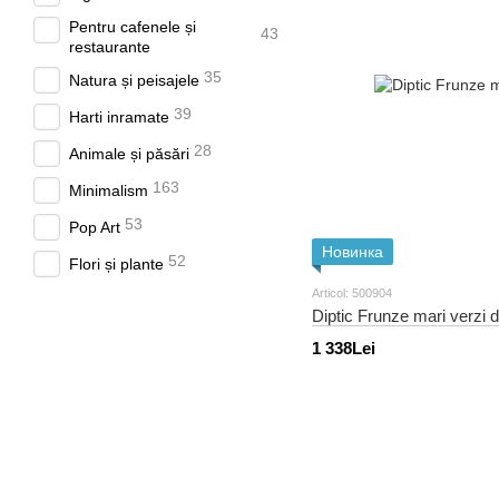
Pentru cafenele și
43
restaurante
35
Natura și peisajele
39
Harti inramate
28
Animale și păsări
163
Minimalism
53
Pop Art
Новинка
52
Flori și plante
Articol: 500904
30
Postere cu text
Diptic Frunze mari verzi de
18
Sport auto
1 338Lei
22
Moldova și Chișinău
23
Set din 3 tablouri
39
Alb-negru