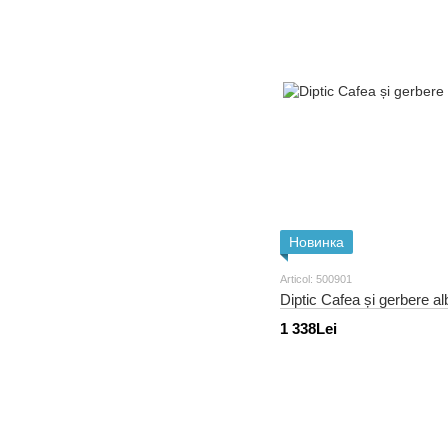
Новинка
Articol: 500901
Diptic Cafea și gerbere alb
1 338Lei