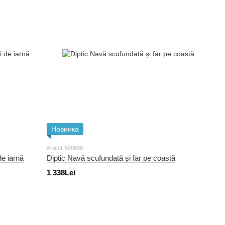
Новинка
Articol: 500896
de iarnă
Diptic Navă scufundată și far pe coastă
1 338Lei