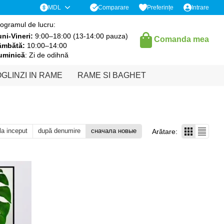
Comparare
MDL
Preferințe
Intrare
ogramul de lucru:
ni-Vineri:
9:00–18:00 (13-14:00 pauza)
Comanda mea
âmbătă:
10:00–14:00
uminică
: Zi de odihnă
GLINZI IN RAME
RAME SI BAGHET
 la inceput
după denumire
сначала новые
Arătare: