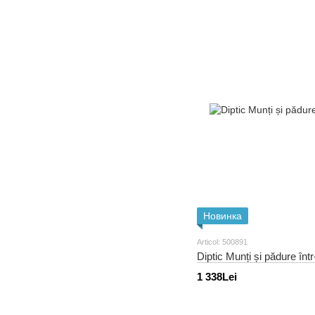
Новинка
Articol: 500891
Diptic Munți și pădure înt
1 338Lei