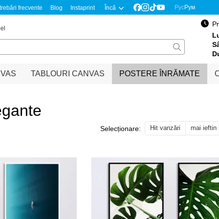
Рус
Рум
trebări frecvente
Blog
Instaprint
Încă
Pr
el
Lu
S
D
NVAS
TABLOURI CANVAS
POSTERE ÎNRĂMATE
O
egante
Hit vanzări
mai ieftin
Selecționare: