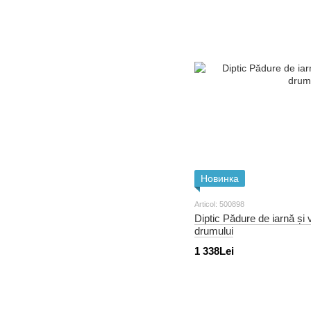
Новинка
Articol: 500898
Diptic Pădure de iarnă și
drumului
1 338Lei