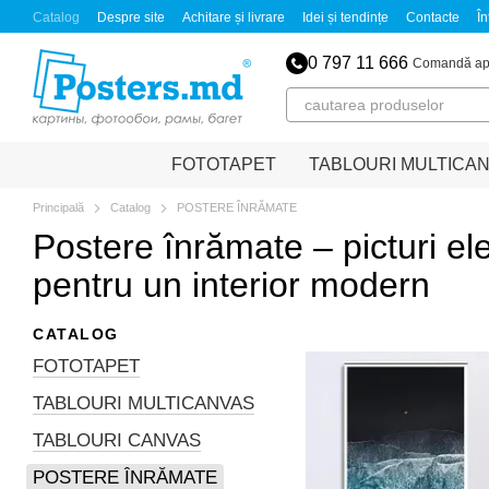
Mergi la conținutul principal
Catalog
Despre site
Achitare și livrare
Idei și tendințe
Contacte
În
0 797 11 666
Comandă ap
FOTOTAPET
TABLOURI MULTICA
Principală
Catalog
POSTERE ÎNRĂMATE
Postere înrămate – picturi el
pentru un interior modern
CATALOG
FOTOTAPET
TABLOURI MULTICANVAS
TABLOURI CANVAS
POSTERE ÎNRĂMATE