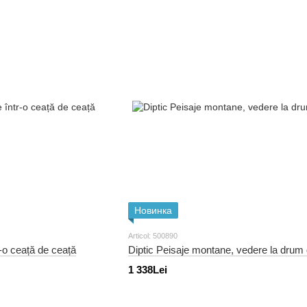
Новинка
Articol: 500890
r-o ceață de ceață
Diptic Peisaje montane, vedere la drum
1 338Lei