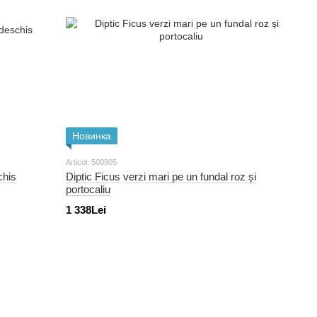
Новинка
Articol: 500905
chis
Diptic Ficus verzi mari pe un fundal roz și
portocaliu
1 338Lei