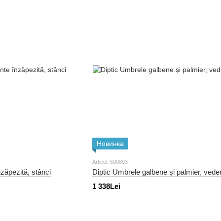
Новинка
Articol: 500893
zăpezită, stânci
Diptic Umbrele galbene și palmier, vede
1 338Lei