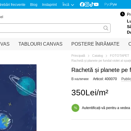
Рус
Рум
trebări frecvente
Blog
Instaprint
Încă
Pr
el
Lu
S
D
NVAS
TABLOURI CANVAS
POSTERE ÎNRĂMATE
O
Principală
Catalog
FOTOTAPET
Rachetă și planete pe fundal violet al spaț
Rachetă și planete pe f
В наличии
Articol: 400070
Publi
350Lei/m²
Autentificați-vă pentru a vedea
%