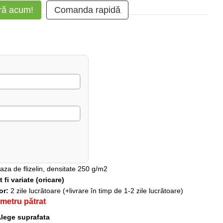
ă acum!
Comanda rapidă
baza de flizelin, densitate 250 g/m2
fi variate (oricare)
lor:
2 zile lucrătoare (+livrare în timp de 1-2 zile lucrătoare)
 metru pătrat
lege suprafata