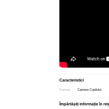
Caracteristici
Camera
Camera Copilului
Împărtășiți informație în reț