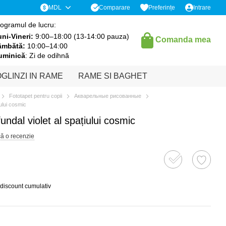
Comparare
MDL
Preferințe
Intrare
ogramul de lucru:
ni-Vineri:
9:00–18:00 (13-14:00 pauza)
Comanda mea
âmbătă:
10:00–14:00
uminică
: Zi de odihnă
GLINZI IN RAME
RAME SI BAGHET
Fototapet pentru copii
Акварельные рисованные
iului cosmic
undal violet al spațiului cosmic
că o recenzie
 discount cumulativ