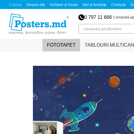
Mergi la conținutul principal
Catalog
Despre site
Achitare și livrare
Idei și tendințe
Contacte
În
0 797 11 666
Comandă ap
FOTOTAPET
TABLOURI MULTICA