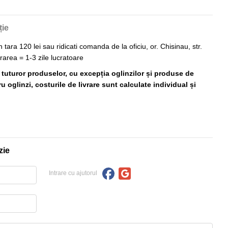
ție
n tara 120 lei sau ridicati comanda de la oficiu, or. Chisinau, str.
vrarea = 1-3 zile lucratoare
ă tuturor produselor, cu excepția oglinzilor și produse de
 oglinzi, costurile de livrare sunt calculate individual și
zie
Intrare cu ajutorul