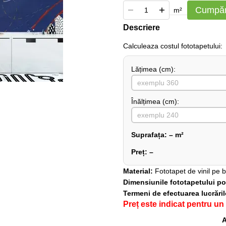
Cumpăr
m²
Descriere
Сalculeaza costul fototapetului:
Lățimea (сm):
Înălțimea (cm):
Suprafața:
–
m²
Preț:
–
Material:
Fototapet de vinil pe 
Dimensiunile fototapetului pot 
Termeni de efectuarea lucrări
Preț este indicat pentru un
A