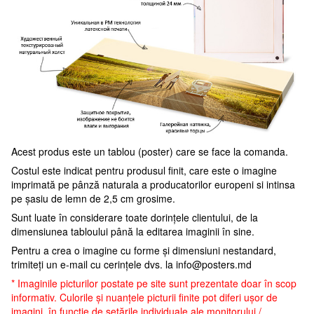
Acest produs este un tablou (poster) care se face la comanda.
Costul este indicat pentru produsul finit, care este o imagine
imprimată pe pânză naturala a producatorilor europeni si intinsa
pe șasiu de lemn de 2,5 cm grosime.
Sunt luate în considerare toate dorințele clientului, de la
dimensiunea tabloului până la editarea imaginii în sine.
Pentru a crea o imagine cu forme și dimensiuni nestandard,
trimiteți un e-mail cu cerințele dvs. la
info@posters.md
* Imaginile picturilor postate pe site sunt prezentate doar în scop
informativ. Culorile și nuanțele picturii finite pot diferi ușor de
imagini, în funcție de setările individuale ale monitorului /