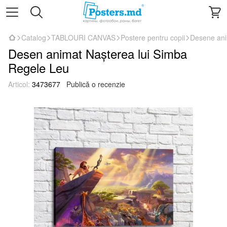
Catalog
TABLOURI CANVAS
Postere pentru copii
Desene an
Desen animat Nașterea lui Simba
Regele Leu
Articol:
3473677
Publică o recenzie