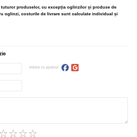
ă tuturor produselor, cu excepția oglinzilor și produse de
 oglinzi, costurile de livrare sunt calculate individual și
zie
Intrare cu ajutorul