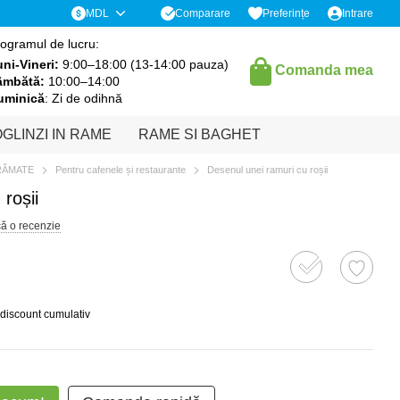
Comparare
MDL
Preferințe
Intrare
ogramul de lucru:
ni-Vineri:
9:00–18:00 (13-14:00 pauza)
Comanda mea
âmbătă:
10:00–14:00
uminică
: Zi de odihnă
GLINZI IN RAME
RAME SI BAGHET
RĂMATE
Pentru cafenele și restaurante
Desenul unei ramuri cu roșii
roșii
că o recenzie
 discount cumulativ