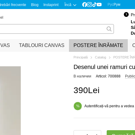
Рус
Рум
trebări frecvente
Blog
Instaprint
Încă
Pr
el
Lu
S
D
NVAS
TABLOURI CANVAS
POSTERE ÎNRĂMATE
O
Principală
Catalog
POSTERE ÎN
Desenul unei ramuri cu 
В наличии
Articol: 700888
Publi
390Lei
Autentificați-vă pentru a vedea
%