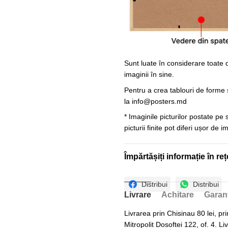
Sunt luate în considerare toate d
imaginii în sine.
Pentru a crea tablouri de forme ș
la
info@posters.md
* Imaginile picturilor postate pe
picturii finite pot diferi ușor de 
Împărtășiți informație în reț
Distribui
Distribui
Livrare
Achitare
Garan
Livrarea prin Chisinau 80 lei, pri
Mitropolit Dosoftei 122, of. 4. Li