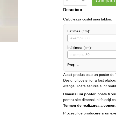
Cumpără
Descriere
Сalculeaza costul unui tablou:
Lățimea (сm):
Înălțimea (cm):
Preț:
–
Acest produs este un poster de în
Designul posterilor a fost elabor
Atenţie! Toate seturile sunt realiz
Dimensiuni poster
: poate fi o
pentru alte dimensiuni folosiți ca
Termen de realizarea a comenz
Procesul de producere și un exem