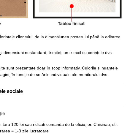
orințele clientului, de la dimensiunea posterului până la editarea
i dimensiuni nestandard, trimiteți un e-mail cu cerințele dvs.
 site sunt prezentate doar în scop informativ. Culorile și nuanțele
imagini, în funcție de setările individuale ale monitorului dvs.
ele sociale
ție
n tara 120 lei sau ridicati comanda de la oficiu, or. Chisinau, str.
vrarea = 1-3 zile lucratoare