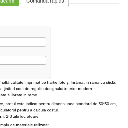
 acum!
Comanda rapidă
altă calitate imprimat pe hârtie foto și înrămat in rama cu sticlă.
at ținând cont de regulile designului interior modern.
ate si livrate in rame.
rice, prețul este indicat pentru dimensiunea standard de 50*50 cm,
lculatorul pentru a calcula costul.
ii
: 2-3 zile lucratoare
plu de materiale utilizate: