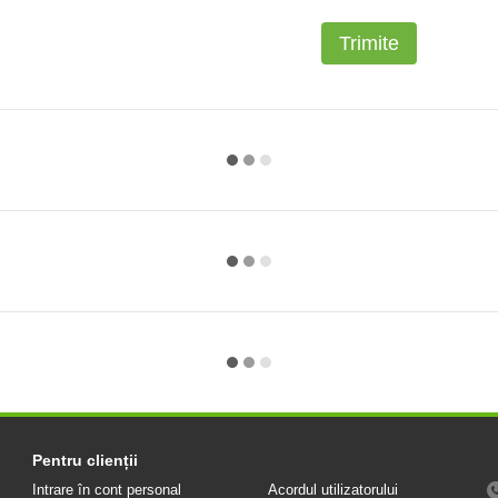
Trimite
Pentru clienții
Intrare în cont personal
Acordul utilizatorului