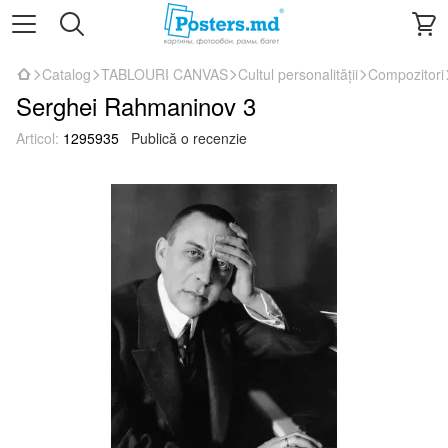
Catalog
TABLOURI CANVAS
Cultul personalității
Compozitori
Serghei Rahmaninov 3
Articol:
1295935
Publică o recenzie