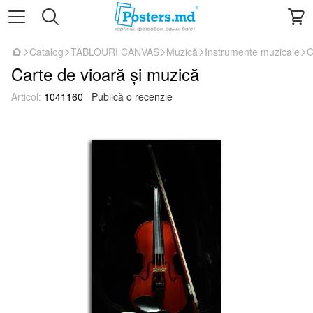
Catalog
TABLOURI CANVAS
Muzică
Instrumente muzicale
C
Carte de vioară și muzică
Articol:
1041160
Publică o recenzie