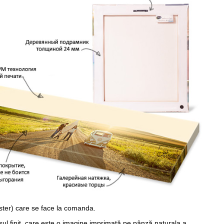
ster) care se face la comanda.
sul finit, care este o imagine imprimată pe pânză naturala a