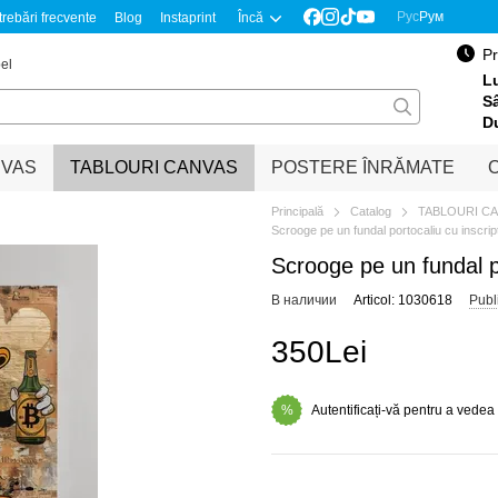
Рус
Рум
trebări frecvente
Blog
Instaprint
Încă
Pr
el
Lu
S
D
NVAS
TABLOURI CANVAS
POSTERE ÎNRĂMATE
O
Principală
Catalog
TABLOURI C
Scrooge pe un fundal portocaliu cu inscrip
Scrooge pe un fundal po
В наличии
Articol: 1030618
Publ
350Lei
Autentificați-vă pentru a vedea
%