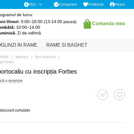
Comparare
MDL
Preferințe
Intrare
ogramul de lucru:
ni-Vineri:
9:00–18:00 (13-14:00 pauza)
Comanda mea
âmbătă:
10:00–14:00
uminică
: Zi de odihnă
GLINZI IN RAME
RAME SI BAGHET
ANVAS
Motivare
Bani și afaceri
ția Forbes
rtocaliu cu inscripția Forbes
ică o recenzie
 discount cumulativ