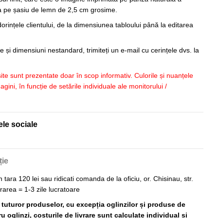
sa pe șasiu de lemn de 2,5 cm grosime.
orințele clientului, de la dimensiunea tabloului până la editarea
 și dimensiuni nestandard, trimiteți un e-mail cu cerințele dvs. la
 site sunt prezentate doar în scop informativ. Culorile și nuanțele
imagini, în funcție de setările individuale ale monitorului /
ele sociale
ție
n tara 120 lei sau ridicati comanda de la oficiu, or. Chisinau, str.
vrarea = 1-3 zile lucratoare
ă tuturor produselor, cu excepția oglinzilor și produse de
 oglinzi, costurile de livrare sunt calculate individual și