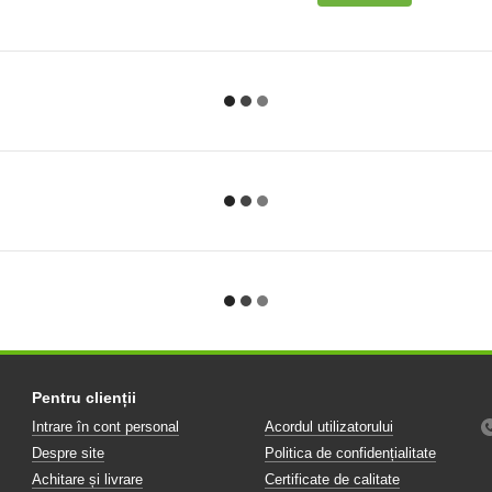
Pentru clienții
Intrare în cont personal
Acordul utilizatorului
Despre site
Politica de confidențialitate
Achitare și livrare
Certificate de calitate