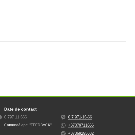
Date de contact
0 797 11 666
0 7 971-16-66
+37379711666
Comandă apel "FEEDBACK"
+37369295682