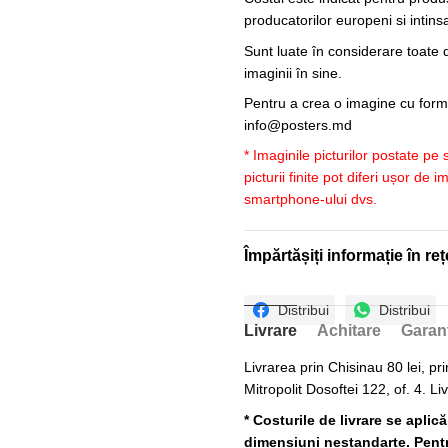
producatorilor europeni si intin
Sunt luate în considerare toate d
imaginii în sine.
Pentru a crea o imagine cu forme
info@posters.md
* Imaginile picturilor postate pe
picturii finite pot diferi ușor de 
smartphone-ului dvs.
Împărtășiți informație în reț
Distribui
Distribui
Livrare
Achitare
Garan
Livrarea prin Chisinau 80 lei, pri
Mitropolit Dosoftei 122, of. 4. Li
* Costurile de livrare se aplic
dimensiuni nestandarte. Pentru