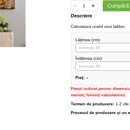
Cumpără
Descriere
Сalculeaza costul unui tablou:
Lățimea (сm):
Înălțimea (cm):
Preț:
–
Preţul indicat pentru dimensiu
marimi, folosiți calculatorul.
Termen de producere:
1-2 zile
Procesul de producere și un e