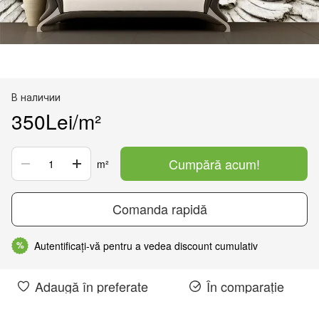
В наличии
350Lei/m²
Cumpără acum!
m²
Comanda rapidă
Autentificați-vă pentru a vedea discount cumulativ
%
Adaugă în preferate
În comparație