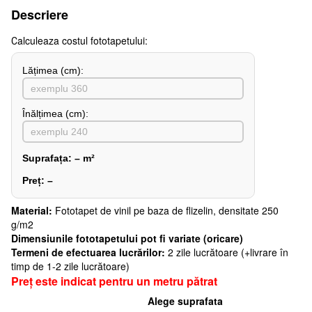
Descriere
Сalculeaza costul fototapetului:
Lățimea (сm):
Înălțimea (cm):
Suprafața:
–
m²
Preț:
–
Material:
Fototapet de vinil pe baza de flizelin, densitate 250
g/m2
Dimensiunile fototapetului pot fi variate (oricare)
Termeni de efectuarea lucrărilor:
2 zile lucrătoare (+livrare în
timp de 1-2 zile lucrătoare)
Preț este indicat pentru un metru pătrat
Alege suprafata