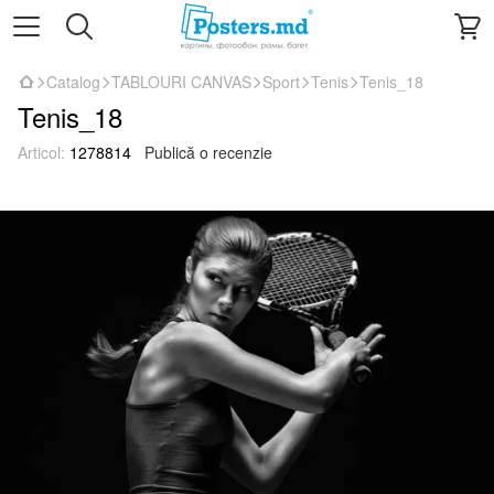
Catalog
TABLOURI CANVAS
Sport
Tenis
Tenis_18
Tenis_18
Articol:
1278814
Publică o recenzie