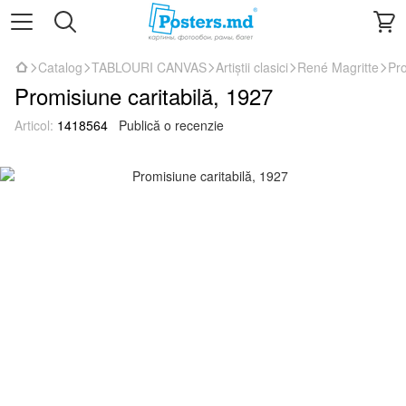
Catalog
TABLOURI CANVAS
Artiștii clasici
René Magritte
Pro
Promisiune caritabilă, 1927
Articol:
1418564
Publică o recenzie