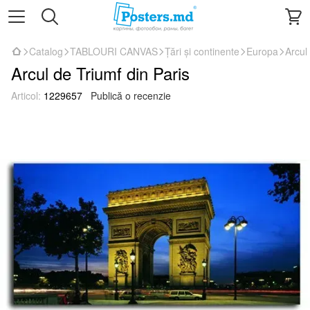
Catalog
TABLOURI CANVAS
Țări și continente
Europa
Arcul
Arcul de Triumf din Paris
Articol:
1229657
Publică o recenzie